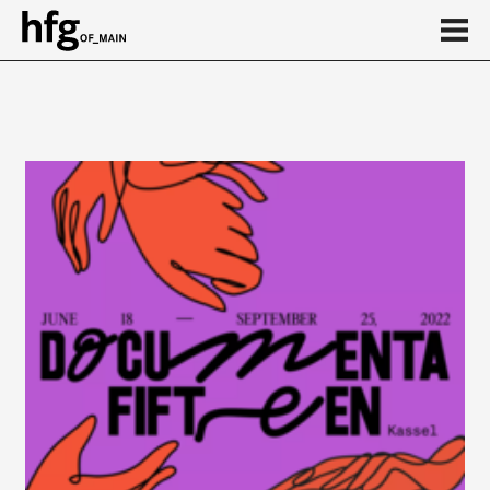
de
en
Event