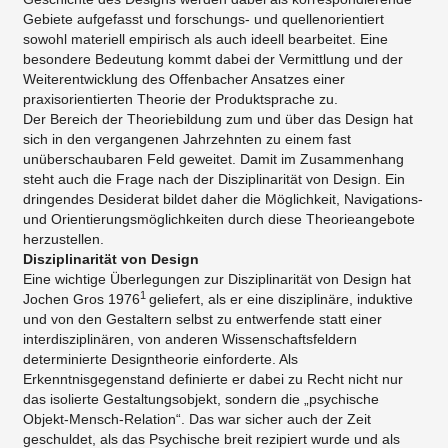
Gebiete aufgefasst und forschungs- und quellenorientiert
sowohl materiell empirisch als auch ideell bearbeitet. Eine
besondere Bedeutung kommt dabei der Vermittlung und der
Weiterentwicklung des Offenbacher Ansatzes einer
praxisorientierten Theorie der Produktsprache zu.
Der Bereich der Theoriebildung zum und über das Design hat
sich in den vergangenen Jahrzehnten zu einem fast
unüberschaubaren Feld geweitet. Damit im Zusammenhang
steht auch die Frage nach der Disziplinarität von Design. Ein
dringendes Desiderat bildet daher die Möglichkeit, Navigations-
und Orientierungsmöglichkeiten durch diese Theorieangebote
herzustellen.
Disziplinarität von Design
Eine wichtige Überlegungen zur Disziplinarität von Design hat
1
Jochen Gros 1976
geliefert, als er eine disziplinäre, induktive
und von den Gestaltern selbst zu entwerfende statt einer
interdisziplinären, von anderen Wissenschaftsfeldern
determinierte Designtheorie einforderte. Als
Erkenntnisgegenstand definierte er dabei zu Recht nicht nur
das isolierte Gestaltungsobjekt, sondern die „psychische
Objekt-Mensch-Relation“. Das war sicher auch der Zeit
geschuldet, als das Psychische breit rezipiert wurde und als