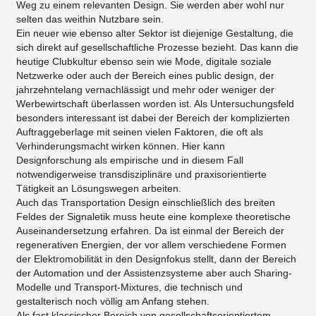
Weg zu einem relevanten Design. Sie werden aber wohl nur
selten das weithin Nutzbare sein.
Ein neuer wie ebenso alter Sektor ist diejenige Gestaltung, die
sich direkt auf gesellschaftliche Prozesse bezieht. Das kann die
heutige Clubkultur ebenso sein wie Mode, digitale soziale
Netzwerke oder auch der Bereich eines public design, der
jahrzehntelang vernachlässigt und mehr oder weniger der
Werbewirtschaft überlassen worden ist. Als Untersuchungsfeld
besonders interessant ist dabei der Bereich der komplizierten
Auftraggeberlage mit seinen vielen Faktoren, die oft als
Verhinderungsmacht wirken können. Hier kann
Designforschung als empirische und in diesem Fall
notwendigerweise transdisziplinäre und praxisorientierte
Tätigkeit an Lösungswegen arbeiten.
Auch das Transportation Design einschließlich des breiten
Feldes der Signaletik muss heute eine komplexe theoretische
Auseinandersetzung erfahren. Da ist einmal der Bereich der
regenerativen Energien, der vor allem verschiedene Formen
der Elektromobilität in den Designfokus stellt, dann der Bereich
der Automation und der Assistenzsysteme aber auch Sharing-
Modelle und Transport-Mixtures, die technisch und
gestalterisch noch völlig am Anfang stehen.
Als fast klassischer Bereich von gesellschaftsorientiertem