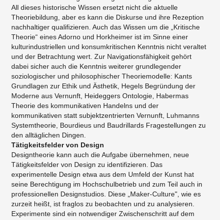
All dieses historische Wissen ersetzt nicht die aktuelle
Theoriebildung, aber es kann die Diskurse und ihre Rezeption
nachhaltiger qualifizieren. Auch das Wissen um die „Kritische
Theorie“ eines Adorno und Horkheimer ist im Sinne einer
kulturindustriellen und konsumkritischen Kenntnis nicht veraltet
und der Betrachtung wert. Zur Navigationsfähigkeit gehört
dabei sicher auch die Kenntnis weiterer grundlegender
soziologischer und philosophischer Theoriemodelle: Kants
Grundlagen zur Ethik und Ästhetik, Hegels Begründung der
Moderne aus Vernunft, Heideggers Ontologie, Habermas
Theorie des kommunikativen Handelns und der
kommunikativen statt subjektzentrierten Vernunft, Luhmanns
Systemtheorie, Bourdieus und Baudrillards Fragestellungen zu
den alltäglichen Dingen.
Tätigkeitsfelder von Design
Designtheorie kann auch die Aufgabe übernehmen, neue
Tätigkeitsfelder von Design zu identifizieren. Das
experimentelle Design etwa aus dem Umfeld der Kunst hat
seine Berechtigung im Hochschulbetrieb und zum Teil auch in
professionellen Designstudios. Diese „Maker-Culture", wie es
zurzeit heißt, ist fraglos zu beobachten und zu analysieren.
Experimente sind ein notwendiger Zwischenschritt auf dem