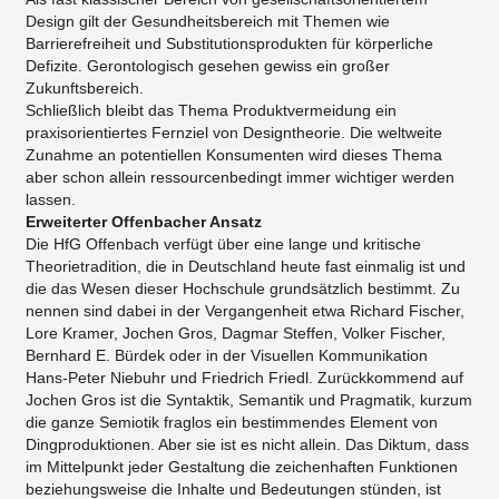
Design gilt der Gesundheitsbereich mit Themen wie
Barrierefreiheit und Substitutionsprodukten für körperliche
Defizite. Gerontologisch gesehen gewiss ein großer
Zukunftsbereich.
Schließlich bleibt das Thema Produktvermeidung ein
praxisorientiertes Fernziel von Designtheorie. Die weltweite
Zunahme an potentiellen Konsumenten wird dieses Thema
aber schon allein ressourcenbedingt immer wichtiger werden
lassen.
Erweiterter Offenbacher Ansatz
Die HfG Offenbach verfügt über eine lange und kritische
Theorietradition, die in Deutschland heute fast einmalig ist und
die das Wesen dieser Hochschule grundsätzlich bestimmt. Zu
nennen sind dabei in der Vergangenheit etwa Richard Fischer,
Lore Kramer, Jochen Gros, Dagmar Steffen, Volker Fischer,
Bernhard E. Bürdek oder in der Visuellen Kommunikation
Hans-Peter Niebuhr und Friedrich Friedl. Zurückkommend auf
Jochen Gros ist die Syntaktik, Semantik und Pragmatik, kurzum
die ganze Semiotik fraglos ein bestimmendes Element von
Dingproduktionen. Aber sie ist es nicht allein. Das Diktum, dass
im Mittelpunkt jeder Gestaltung die zeichenhaften Funktionen
beziehungsweise die Inhalte und Bedeutungen stünden, ist