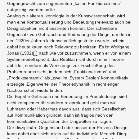
Gegengewicht zum sogenannten „kalten Funktionalismus“
aufgezeigt werden sollte.
Analog zur älteren Ikonologie in der Kunstwissenschaft, wird
man eine Kontextualisierung und Bedeutungsrelevanz auch bei
Designobjekten nicht bestreiten können. Der scheinbare
Gegensatz von Gebrauch und Bedeutung der Dinge, um den in
den 1920er-Jahren leidenschaftlich gestritten wurde, scheint
dabei heute kaum noch Relevanz zu besitzen. Es ist Wolfgang
2
Jonas (1992)
[
]
nach wie vor zuzustimmen, wenn er von einem
Systemmodell spricht, das Realität nicht durch eine Theorie
abbildet, sondern als Werkzeuge zur Erschließung des
Problemraums sieht, in dem sich „Funktionalismus“ und
„Produktsemantik“ als „zwei im ‚System Design‘ kommunikativ
erzeugte ‚Eigenwerte‘ der Theoriedynamik in recht enger
Nachbarschaft wiederfinden.
Die Begriffe Gebrauch und Bedeutung im Produktdesign sind
nicht komplementär sondern reziprok und geht man wie
Luhmann oder Habermas davon aus, dass sich Gesellschaft
auf Kommunikation gründet, dann ist fraglos nach den
kommunikativen Qualitäten der Dingwelten zu fragen.
Der disziplinäre Gegenstand oder besser der Prozess Design
kann dabei aber nicht allein auf die individuelle Mensch-Ding-