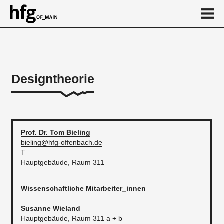
de
en
Designtheorie
Über
...
Kalender
Prof. Dr. Tom
Bieling
bieling@hfg-offenbach.de
News
T
Hauptgebäude, Raum 311
...
Wissenschaftliche Mitarbeiter_innen
​Susanne Wieland
Hauptgebäude, Raum 311 a + b