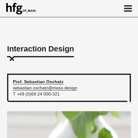
de
en
Interaction Design
Über
Kalender
News
Prof. Sebastian
Oschatz
sebastian.oschatz@meso.design
...
T +49 (0)69.24 000-321