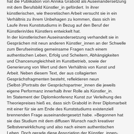
hat die Publikation von Annika Grabold als Auseinandersetzung
mit dem Berufsbild Künstler_in gefördert. In ihrer
künstlerischen, wie theoretischen Arbeit versucht sie in ein
Verhältnis zu ihrem Unbehagen zu kommen, dass sich im
Laufe ihres Kunststudiums in Bezug auf den Beruf der
Künstlerin/des Künstlers entwickelt hat.
In der künstlerischen Auseinandersetzung verhandelt sie in
Gesprächen mit neun anderen Künstler_innen an der Schwelle
zum Berufseinstieg gemeinsame Fragen nach einem
authentischen Leben, Erfolg und Scheitern, Abhängigkeiten
und Chancenungleichheit im Kunstbetrieb, sowie der
Generierung von Wert und dem Verhältnis von Kunst und
Arbeit. Neben diesem Text, der aus collagierten
Gesprächsfragmenten besteht, reflektieren neun
(Selbst-)Portraits der Gesprächspartner_innen die jeweils
eigene Performanz innerhalb ihrer Rolle als Künstler_in.
Im Statement der Diplomkonferenz Kunst zur Verleihung des
Theoriepreises hieß es, dass sich Grabold in ihrer Diplomarbeit
mit einer für sie am Ende des Kunststudiums existenziell
brennenden Frage auseinandergesetzt habe. »Begonnen hat
sie das Studium mit dem diffusen Wunsch nach kreativer
Selbstverwirklichung und also nach einem authentischen
Leben. Doch gerade diese Assoziation der Künstler_innen-