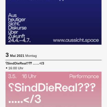
3
Mai 2021
Montag
⸮SindDieReal?‽‽ ……</3
16:00 Uhr