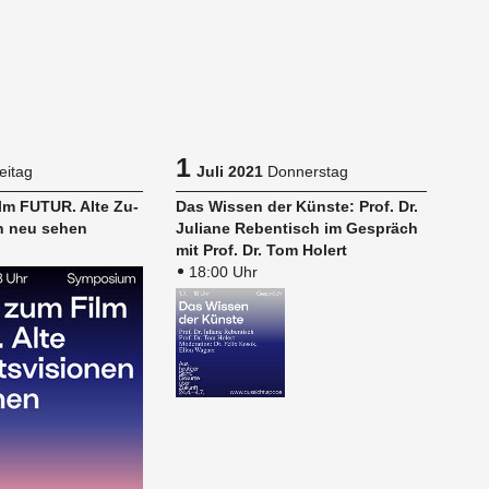
1
eitag
Juli 2021
Donnerstag
lm FUTUR. Alte Zu­
Das Wis­sen der Küns­te: Prof. Dr.
nen neu sehen
Ju­lia­ne Re­ben­tisch im Ge­spräch
mit Prof. Dr. Tom Ho­lert
18:00 Uhr