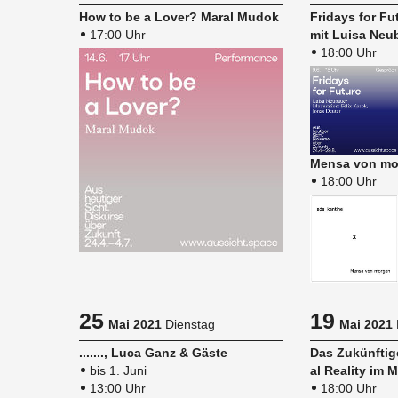
How to be a Lover? Maral Mudok
Fri­days for Fu
17:00 Uhr
mit Luisa Neu­
18:00 Uhr
Mensa von mo
18:00 Uhr
25
19
Mai 2021
Dienstag
Mai 2021
......., Luca Ganz & Gäste
Das Zu­künf­ti­ge
bis 1. Juni
al Rea­li­ty im Mo
13:00 Uhr
18:00 Uhr