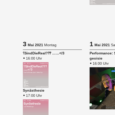
3
1
Mai 2021
Montag
Mai 2021
Sa
⸮Sind­Die­Re­al?‽‽ ……</3
Per­for­mance:
16:00 Uhr
geoi­sie
16:00 Uhr
Syn­äs­the­sie
17:00 Uhr