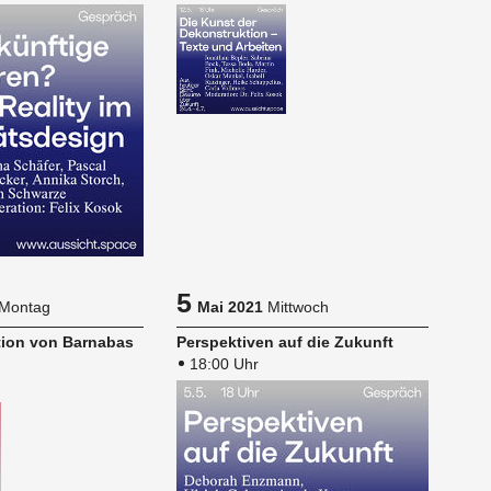
5
Montag
Mai 2021
Mittwoch
­ti­on von Bar­na­bas
Per­spek­ti­ven auf die Zu­kunft
18:00 Uhr