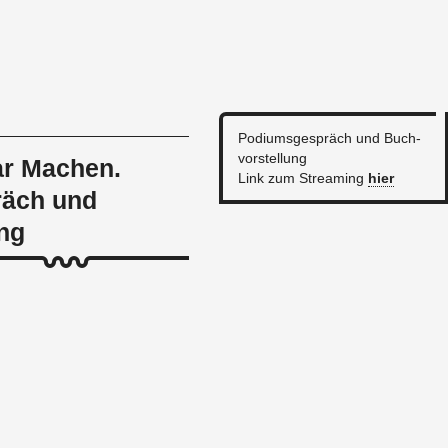
Po­di­ums­ge­spräch und Buch­
vor­stel­lung
ar Machen.
Link zum Strea­m­ing
hier
äch und
ng