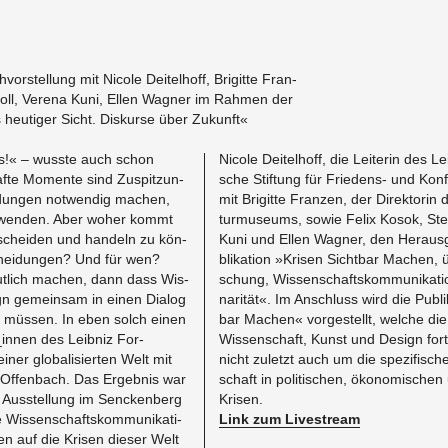
r­stel­lung mit Ni­co­le Dei­tel­hoff, Bri­git­te Fran­
oll, Ve­re­na Kuni, Ellen Wag­ner im Rah­men der
s heu­ti­ger Sicht. Dis­kur­se über Zu­kunft«
is!« – wuss­te auch schon
Ni­co­le Dei­tel­hoff, die Lei­te­rin des Lei
af­te Mo­men­te sind Zu­spit­zun­
sche Stif­tung für Frie­dens- und Kon­fl
i­dun­gen not­wen­dig ma­chen,
mit Bri­git­te Fran­zen, der Di­rek­to­r
zu­wen­den. Aber woher kommt
tur­mu­se­ums, sowie Felix Kosok, Ste­f
­schei­den und han­deln zu kön­
Kuni und Ellen Wag­ner, den Her­aus­
chei­dun­gen? Und für wen?
bli­ka­ti­on »Kri­sen Sicht­bar Ma­chen, 
t­lich ma­chen, dann dass Wis­
schung, Wis­sen­schafts­kom­mu­ni­ka­ti­on
gn ge­mein­sam in einen Dia­log
na­ri­tät«. Im An­schluss wird die Pu­bli­
­ten müs­sen. In eben solch einen
bar Ma­chen« vor­ge­stellt, wel­che die
_in­nen des Leib­niz For­
Wis­sen­schaft, Kunst und De­sign fort
ner glo­ba­li­sier­ten Welt mit
nicht zu­letzt auch um die spe­zi­fi­sc
Of­fen­bach. Das Er­geb­nis war
schaft in po­li­ti­schen, öko­no­mi­schen
ne Aus­stel­lung im Sencken­berg
Kri­sen.
Wis­sen­schafts­kom­mu­ni­ka­ti­
Link zum Li­vestream
en auf die Kri­sen die­ser Welt