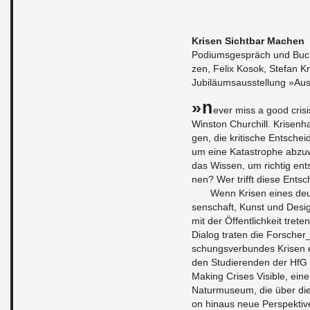
Kri­sen Sicht­bar Ma­chen
Po­di­ums­ge­spräch und Buch­vo
zen, Felix Kosok, Ste­fan Kr
Ju­bi­lä­ums­aus­stel­lung »Au
»N
ever miss a good cri­s
Wins­ton Chur­chill. Kri­sen­h
gen, die kri­ti­sche Ent­sche
um eine Ka­ta­stro­phe ab­
das Wis­sen, um rich­tig ent
nen? Wer trifft diese Ent­s
Wenn Kri­sen eines deu
sen­schaft, Kunst und De­si
mit der Öf­fent­lich­keit tre
Dia­log tra­ten die For­scher
schungs­ver­bun­des Kri­sen ei
den Stu­die­ren­den der HfG 
Ma­king Cri­ses Vi­si­ble, ei
Na­tur­mu­se­um, die über die 
on hin­aus neue Per­spek­ti­v