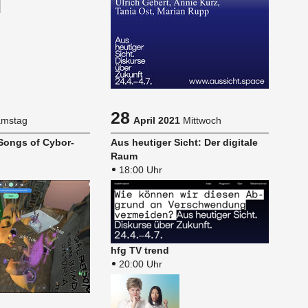
28
mstag
April 2021
Mittwoch
 Songs of Cy­bor­
Aus heu­ti­ger Sicht: Der di­gi­ta­le
Raum
18:00 Uhr
hfg TV trend
20:00 Uhr