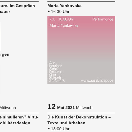
­ture: Im Ge­spräch
Marta Yan­kovs­ka
bau­er
16:30 Uhr
r­gen
12
Mittwoch
Mai 2021
Mittwoch
 si­mu­lie­ren? Vir­tu­
Die Kunst der De­kon­struk­ti­on –
­bi­li­täts­de­sign
Texte und Ar­bei­ten
18:00 Uhr