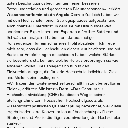
guten Beschäftigungsbedingungen, einer besseren
Betreuungsrelation und gerechteren Bildungschancen«, erklärt
Wissenschaftsministerin Angela Dorn
. »Zugleich haben wir
mit den Hochschulen einen Strategieprozess aufgesetzt und
auch finanziell unterstützt, in dem sie mit Hilfe bundesweit
anerkannter Expertinnen und Experten offen ihre Stärken und
Schwächen analysiert haben, um daraus mutige
Konsequenzen für ein schärferes Profil abzuleiten. Ich freue
mich sehr, dass die Hochschulen diesen Mut bewiesen und auf
Basis der Empfehlungen entschieden haben, welche Stärken
sie besonders stärken und welche Herausforderungen sie wie
angehen wollen. Dies spiegelt sich nun in den
Zielvereinbarungen, die für jede Hochschule individuelle Ziele
und Meilensteine festlegen.«
»Wir haben den Systemwechsel geschafft hin zu überprüfbaren
Zielen«, erläutert
Ministerin Dorn
. »Das Centrum für
Hochschulentwicklung (CHE) hat diesen Weg in seiner
Stellungnahme zum Hessischen Hochschulgesetz als
wissenschaftspolitischen Quantensprung bezeichnet, weil diese
ergebnisorientierte Konzentration auf hochschulspezifische
Strategien und Profile die Eigenverantwortung der Hochschulen
stärke.«