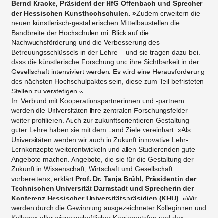
Bernd Kracke, Präsident der HfG Offenbach und Sprecher
der Hessischen Kunsthochschulen. »
Zudem erweitern die
neuen künstlerisch-gestalterischen Mittelbaustellen die
Bandbreite der Hochschulen mit Blick auf die
Nachwuchsförderung und die Verbesserung des
Betreuungsschlüssels in der Lehre – und sie tragen dazu bei,
dass die künstlerische Forschung und ihre Sichtbarkeit in der
Gesellschaft intensiviert werden. Es wird eine Herausforderung
des nächsten Hochschulpaktes sein, diese zum Teil befristeten
Stellen zu verstetigen.«
Im Verbund mit Kooperationspartnerinnen und -partnern
werden die Universitäten ihre zentralen Forschungsfelder
weiter profilieren. Auch zur zukunftsorientieren Gestaltung
guter Lehre haben sie mit dem Land Ziele vereinbart. »Als
Universitäten werden wir auch in Zukunft innovative Lehr-
Lernkonzepte weiterentwickeln und allen Studierenden gute
Angebote machen. Angebote, die sie für die Gestaltung der
Zukunft in Wissenschaft, Wirtschaft und Gesellschaft
vorbereiten«, erklärt
Prof. Dr. Tanja Brühl, Präsidentin der
Technischen Universität Darmstadt und Sprecherin der
Konferenz Hessischer Universitätspräsidien (KHU)
. »Wir
werden durch die Gewinnung ausgezeichneter Kolleginnen und
Kollegen aller wissenschaftlicher Karrierestufen und den