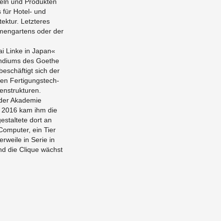
beln und Pro­duk­ten
ors für Ho­tel- und
k­tur. Let­zteres
­men­gartens oder der
Kai Linke in Japan«
endi­ums des Goethe
 beschäftigt sich der
hen Fer­ti­gung­stech­
n­struk­turen.
 der Akademie
hr 2016 kam ihm die
estal­tete dort an
om­puter, ein Tier
r­weile in Serie in
und die Clique wächst