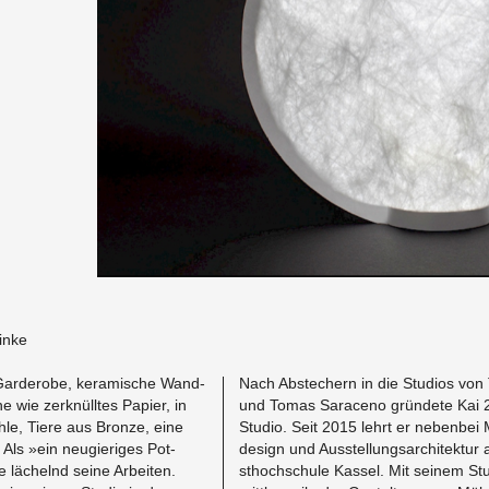
inke
 Garder­obe, keramis­che Wand­
Nach Ab­stech­ern in die Stu­dios von
 wie zerknülltes Pa­pier, in
und Tomas Sara­ceno gründete Kai 
hle, Tiere aus Bronze, eine
Stu­dio. Seit 2015 lehrt er neben­bei 
n: Als »ein neugieriges Pot­
de­sign und Ausstel­lungsar­chitek­tur
e lächelnd seine Ar­beiten.
sthochschule Kas­sel. Mit seinem Stu­