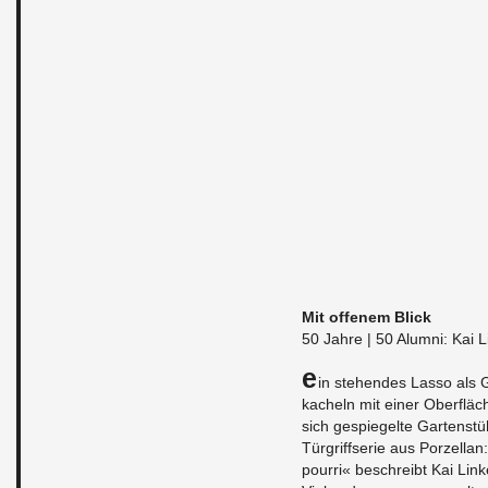
Mit of­fenem Blick
50 Jahre | 50 Alumni: Kai L
E
in ste­hen­des Lasso als
kacheln mit einer Oberfläche
sich gespiegelte Gartenstü
Türgriff­serie aus Porzel­la
pourri« beschreibt Kai Link