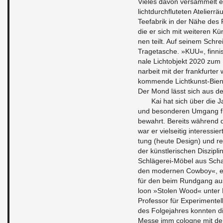
Vieles davon ver­sam­melt e
licht­durch­fluteten Ate­lier
Teefab­rik in der Nähe des 
die er sich mit weit­eren Kü
nen teilt. Auf seinem Schrei
Trage­tasche. »KUU«, finni
nale Lich­to­b­jekt 2020 zu
nar­beit mit der frank­furter
kom­mende Lichtkunst-Bi­en­n
Der Mond lässt sich aus de
Kai hat sich über die J
und beson­deren Um­gang für
be­wahrt. Bere­its während 
war er viel­seitig in­ter­essie
tung (heute De­sign) und re­a
der künst­lerischen Diszi­pl
Schlägerei-Möbel aus Schau
den mod­er­nen Cow­boy«, 
für den beim Rundgang aus­g
loon »Stolen Wood« unter B
Pro­fes­sor für Ex­per­i­men
des Fol­ge­jahres kon­nten d
Messe imm cologne mit den