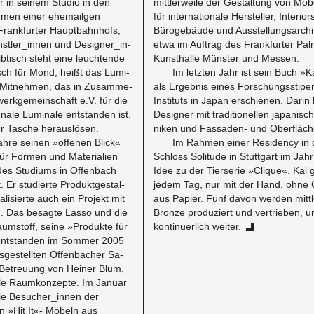
r in seinem Stu­dio in den
mit­tler­weile der Gestal­tung von Mö
räumen einer ehe­mail­gen
für in­ter­na­tionale Her­steller, In­te­ri­
Frank­furter Haupt­bahn­hofs,
Bürogebäude und Ausstel­lungsar­chite
nstler_in­nen und De­sign­er_in­
etwa im Auf­trag des Frank­furter Pal
btisch steht eine leuch­t­ende
Kun­sthalle Münster und Messen.
sch für Mond, heißt das Lu­mi­
Im let­zten Jahr ist sein Buch »
m Mit­nehmen, das in Zusam­me­
als Ergeb­nis eines Forschungsstip
 werkge­mein­schaft e.V. für die
In­sti­tuts in Japan er­schienen. Darin
ale Lu­mi­nale ent­standen ist.
De­signer mit tra­di­tionellen japanis­c
r Tasche her­auslösen.
niken und Fas­saden- und Oberfläche
ahre seinen »of­fe­nen Blick«
Im Rah­men einer Res­i­dency in
 For­men und Ma­te­ri­alien
Schloss Soli­tude in Stuttgart im Ja
des Studi­ums in Of­fen­bach
Idee zu der Tierserie »Clique«. Kai g
rt. Er studierte Pro­duk­t­gestal­
jedem Tag, nur mit der Hand, ohne C
l­isierte auch ein Pro­jekt mit
aus Pa­pier. Fünf davon wer­den mit­tle
in. Das be­sagte Lasso und die
Bronze pro­duziert und ver­trieben, 
m­stoff, seine »Pro­dukte für
kon­tin­uer­lich weiter.
ent­standen im Som­mer 2005
estell­ten Of­fen­bacher Sa­
e­treu­ung von Heiner Blum,
telle Raumkonzepte. Im Jan­uar
ie Be­such­er_in­nen der
 »Hit It«- Möbeln aus