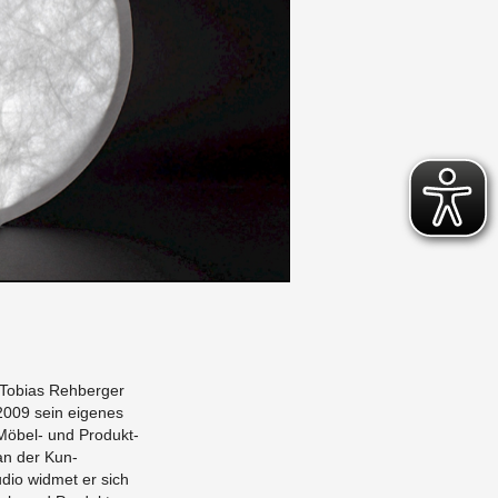
 To­bias Re­hberger
2009 sein eigenes
Möbel- und Pro­duk­t­
 an der Kun­
dio wid­met er sich