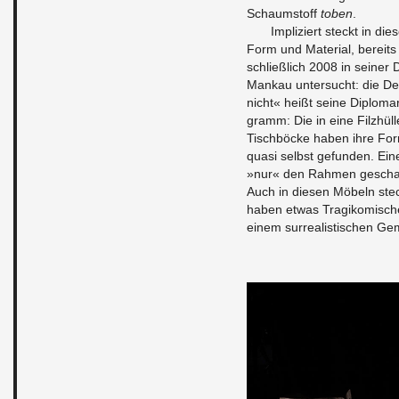
Schaum­stoff
toben
.
Im­pliziert steckt in di
Form und Ma­te­r­ial, bere­i
schließlich 2008 in seiner Di
Mankau un­ter­sucht: die De­
nicht« heißt seine Diplo­ma
gramm: Die in eine Filzhül
Tis­chböcke haben ihre Fo
quasi selbst ge­fun­den. Eine
»nur« den Rah­men geschaf­
Auch in diesen Möbeln steck
haben etwas Tragikomis­che
einem sur­re­al­is­tis­chen 