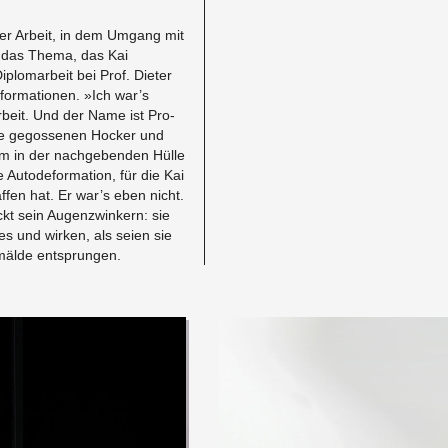
eser Ar­beit, in dem Um­gang mit
ts das Thema, das Kai
plo­mar­beit bei Prof. Di­eter
for­ma­tio­nen. »Ich war’s
r­beit. Und der Name ist Pro­
le gegosse­nen Hocker und
rm in der nachgeben­den Hülle
 Au­tode­for­ma­tion, für die Kai
fen hat. Er war’s eben nicht.
t sein Au­gen­zwinkern: sie
s und wirken, als seien sie
Gemälde entsprun­gen.