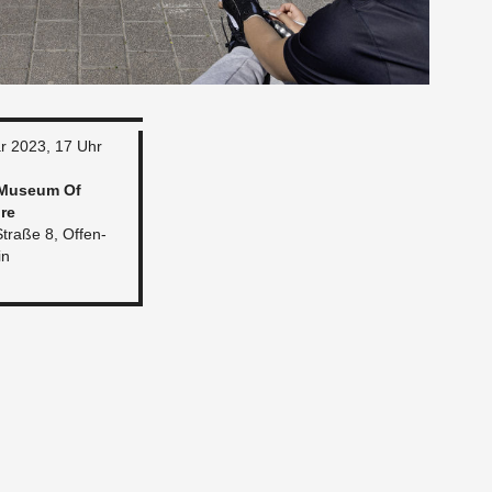
ar 2023, 17 Uhr
 Mu­seum Of
ure
Straße 8, Of­fen­
in