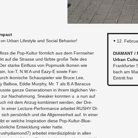
m­pact
 on Urban Lifestyle and So­cial Be­hav­ior!
12. Feb­ru
loss die Pop-Kul­tur förm­lich aus dem Fernse­her
DIA­MANT /
ekt auf die Strasse und färbte große Teile des
Urban Cul­t
er starke Ein­fluss von Pop­musik-Iko­nen wie
Frank­furter 
ain, Ice-T, N.W.A und Eazy-E sowie Fan­
bach am Ma
durch ikonis­che Schaus­pieler wie Bruce Lee,
Ein­tritt frei
ky Bal­boa, Eddie Mur­phy, Mr. T als B.A Bara­cus
flusste ganze Gen­er­a­tio­nen in ihrem täglichen Ver­
iese zur Nachah­mung. Sneaker kon­nten u. a nun auf
auch mit dem Anzug kom­biniert wer­den, der Dre­
. In einer Lec­ture-Per­for­mance ar­beitet RUSHY DI­
sich persönlich und die All­ge­mein­heit auf. In einer
 er welche In­spi­ra­tion diese Pop-Kul­tur-Blue­
sönliche En­twick­lung vieler hatte.
di­a­mond7) ar­beitet in­ter­diszi­plinär in allen