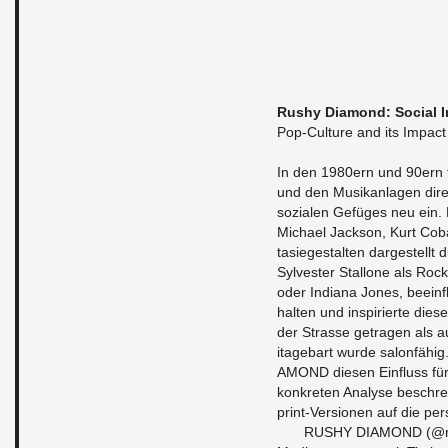
Rushy Di­a­mond: So­cial I
Pop-Cul­ture and its Im­pact
In den 1980ern und 90ern f
und den Musikan­la­gen di­r
sozialen Gefüges neu ein. D
Michael Jack­son, Kurt Cob
tasiegestal­ten dargestellt 
Sylvester Stal­lone als Roc
oder In­di­ana Jones, bee­in­
hal­ten und in­spiri­erte d
der Strasse ge­tra­gen als 
itage­bart wurde sa­lonfähig
A­MOND diesen Ein­fluss für 
konkreten Analyse beschreibt
print-Ver­sio­nen auf die per
RUSHY DI­A­MOND (@rushy­