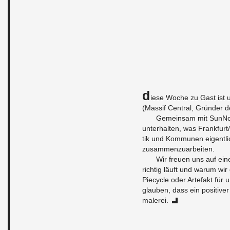
D
iese Woche zu Gast ist u
(Mas­sif Cen­tral, Gründer 
Gemein­sam mit Sun­No
un­ter­hal­ten, was Frank­fur
tik und Kom­munen eigentli
zusam­men­zuar­beiten.
Wir freuen uns auf eine
richtig läuft und warum wir
Piecy­cle oder Arte­fakt für
glauben, dass ein pos­i­tive
malerei.