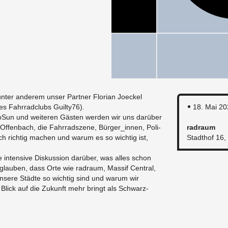
nter an­derem unser Part­ner Flo­rian Joeckel
des Fahrrad­clubs Guilty76).
18. Mai 20
­Sun und weit­eren Gästen wer­den wir uns darüber
t/Of­fen­bach, die Fahrrad­szene, Bürg­er_in­nen, Poli­
radraum
ch richtig machen und warum es so wichtig ist,
Stadthof 16,
 in­ten­sive Diskus­sion darüber, was alles schon
 glauben, dass Orte wie radraum, Mas­sif Cen­tral,
 un­sere Städte so wichtig sind und warum wir
r Blick auf die Zukunft mehr bringt als Schwarz­