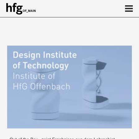
de
en
Event