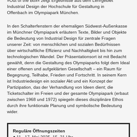
»Out of the Box« zeigt Ergebnisse aus dem Lehrgebiet
Industrial Design der Hochschule für Gestaltung in
Offenbach im Olympiapark München.
In den Schalterfenstern der ehemaligen Südwest-Außenkasse
im Münchner Olympiapark erläutern Texte, Bilder und Objekte
die Bedeutung von Industrial Design für zentrale Fragen
unserer Zeit: von menschlichen und sozialen Bedürfnissen
über wirtschaftliche Effizienz und Nachhaltigkeit bis hin zum
technologischen Wandel. Der Präsentationsort ist mit Bedacht
gewählt, denn die Gestaltung des Olympiaparks folgt dem Ideal
einer offenen und aufgeklärten Gesellschaft – ein Raum für
Begegnung, Teilhabe, Frieden und Fortschritt. In seinem Kern
ist Industriedesign ein sozialer Akt und ein Konzept der
Partizipation, das der Verhandlung von Ideen dient; die
Ticketschalter im Freien und der gesamte Olympiapark (erbaut
zwischen 1968 und 1972) spiegeln dieses disziplinäre Ethos
durch ihre funktionale Planung und symbolische Bedeutung
wider.
Reguläre Öffnungszeiten