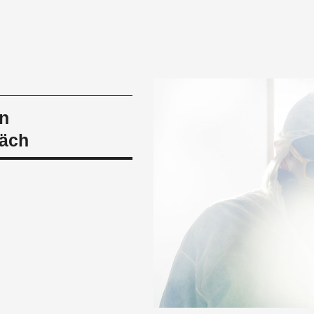
n
räch