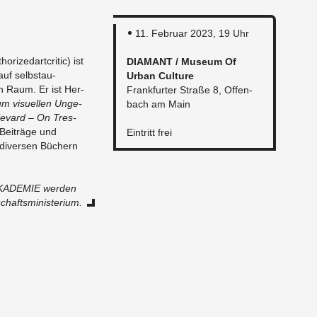
11. Feb­ruar 2023, 19 Uhr
zedart­critic) ist
DIA­MANT / Mu­seum Of
auf selb­stau­
Urban Cul­ture
hen Raum. Er ist Her­
Frank­furter Straße 8, Of­fen­
zum vi­suellen Unge­
bach am Main
e­vard – On Tres­
 Beiträge und
Ein­tritt frei
 di­versen Büchern
NAKADEMIE wer­den
chaftsmin­is­terium.