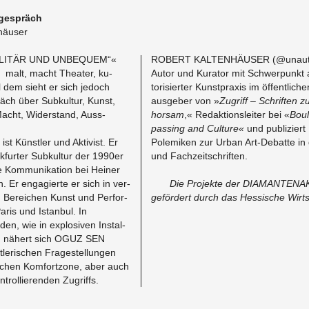
ge­spräch
nhäuser
-ELITÄR UND UN­BE­QUEM“«
ROBERT KALTENHÄUSER (@u­nau­tho­ri
alt, macht The­ater, ku­
Autor und Ku­ra­tor mit Schw­er­punkt 
ll dem sieht er sich je­doch
torisierter Kun­st­praxis im öffentlic
räch über Sub­kul­tur, Kunst,
aus­ge­ber von »
Zu­griff – Schriften 
 Macht, Wider­stand, Auss­
hor­sam
,« Redak­tion­sleiter bei «
Boul
pass­ing and Cul­ture«
und pub­liziert
 Künstler und Ak­tivist. Er
Polemiken zur Urban Art-De­batte in
k­furter Sub­kul­tur der 1990er
und Fachzeitschriften.
e Kom­mu­nika­tion bei Heiner
 Er en­gagierte er sich in ver­
Die Pro­jekte der DIA­MAN­TE­
n Bere­ichen Kunst und Per­for­
gefördert durch das Hes­sis­che Wirts
ris und Is­tan­bul. In
, wie in ex­plo­siven In­stal­
aum nähert sich OGUZ SEN
­lerischen Fragestel­lun­gen
ichen Kom­fort­zone, aber auch
trol­lieren­den Zu­griffs.