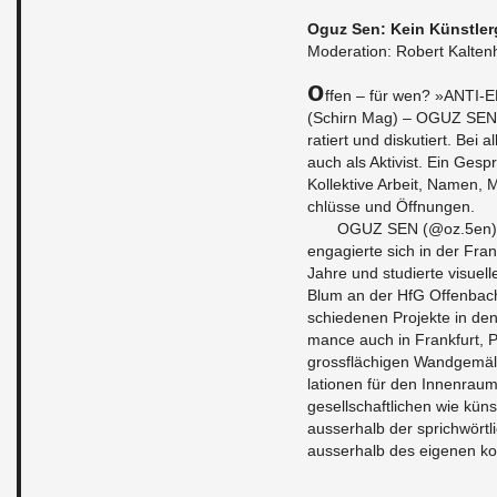
Oguz Sen: Kein Künst­ler
Mod­er­a­tion: Robert Kalte
O
ffen – für wen? »ANTI
(Schirn Mag) – OGUZ SEN m
ratiert und disku­tiert. Bei a
auch als Ak­tivist. Ein Gesp
Kollek­tive Ar­beit, Namen,
chlüsse und Öff­nun­gen.
OGUZ SEN (@oz.5en) ist
en­gagierte sich in der Fran
Jahre und studierte vi­suell
Blum an der HfG Of­fen­bach.
schiede­nen Pro­jekte in de
mance auch in Frank­furt, Pa
grossflächi­gen Wandgemälden
la­tio­nen für den In­nen­r
gesellschaftlichen wie künst
ausser­halb der sprichwörtl
ausser­halb des eige­nen kon­