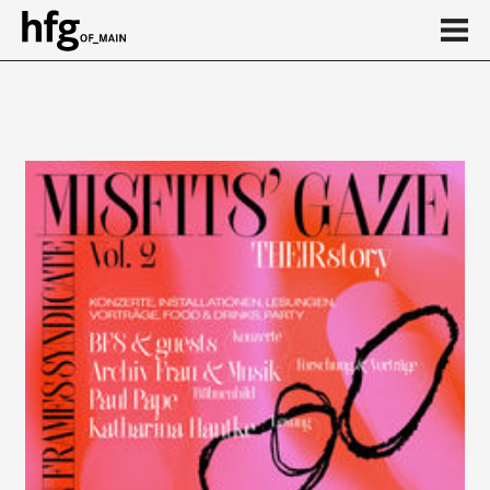
de
en
Event