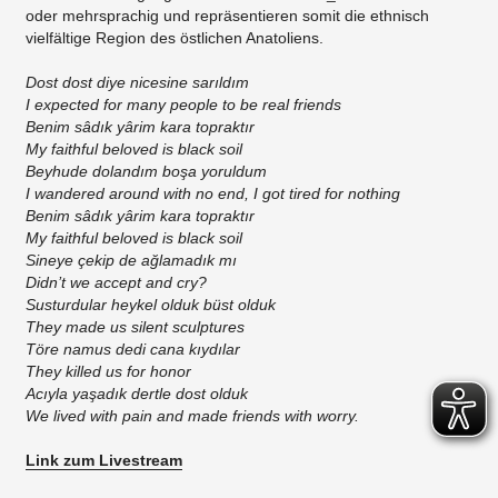
oder mehrsprachig und repräsentieren somit die ethnisch
vielfältige Region des östlichen Anatoliens.
Dost dost diye nicesine sarıldım
I expected for many people to be real friends
Benim sâdık yârim kara topraktır
My faithful beloved is black soil
Beyhude dolandım boşa yoruldum
I wandered around with no end, I got tired for nothing
Benim sâdık yârim kara topraktır
My faithful beloved is black soil
Sineye çekip de ağlamadık mı
Didn’t we accept and cry?
Susturdular heykel olduk büst olduk
They made us silent sculptures
Töre namus dedi cana kıydılar
They killed us for honor
Acıyla yaşadık dertle dost olduk
We lived with pain and made friends with worry.
Link zum Livestream