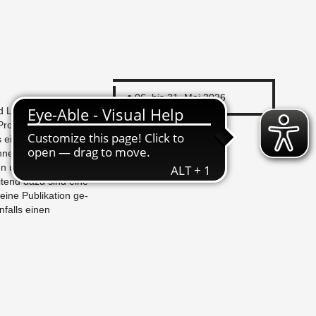
06. bis 31. Mai 2026
nd Lena Schrieb,
ro­jekt eine künst­
ls eines Knet­stem­pels
nen Struk­turen,
 und mit Stem­pel­
i­t­end dazu sind eine
eine Pub­lika­tion ge­
­falls einen