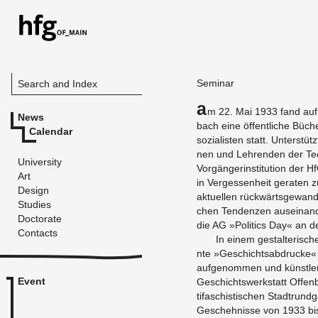
Sem­i­nar
Search and Index
A
m 22. Mai 1933 fand auf 
News
bach eine öffentliche Bücher
Calendar
sozial­is­ten statt. Un­terst
nen und Lehren­den der Tech
University
Vorgängerin­sti­tu­tion der 
Art
in Vergessen­heit ger­aten z
Design
ak­tuellen rückwärts­ge­wand
Studies
chen Ten­den­zen au­seinan­d
Doctorate
die AG »Pol­i­tics Day« an d
Contacts
In einem gestal­ter­isc
nte »Geschichtsab­drucke« 
aufgenom­men und künst­leris
Event
Geschichtswerk­statt Of­fen­
tifaschis­tis­chen Stadtrund
Geschehnisse von 1933 bi