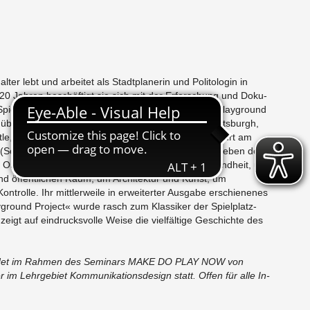
l­ter lebt und ar­beitet als Stadt­planerin und Poli­tolo­gin in
t 20 Jahren beschäftigt sie sich mit der Er­forschung und Doku­
Spielplätzen. Die da­raus ent­standene Ar­beit »The Play­ground
 über Jahre und war zwis­chen 2014 und 2022 in Pitts­burgh,
tle, Moskau, Car­low (Ir­land), Bonn, Venedig, Frank­furt am
Schwe­den) zu sehen. In der Ausstel­lung geht es neben den
s Orte der Gemein­schaft auch um Erziehung und Kind­heit, um
und öffentlichen Raum, um Ar­chitek­tur und Kunst, um
on­trolle. Ihr mit­tler­weile in er­weit­erter Aus­gabe er­schienenes
ground Pro­ject« wurde rasch zum Klas­siker der Spielplatz-
eigt auf ein­drucksvolle Weise die vielfältige Geschichte des
indet im Rah­men des Sem­i­nars MAKE DO PLAY NOW von
 im Lehrge­biet Kom­mu­nika­tions­de­sign statt. Offen für alle In­