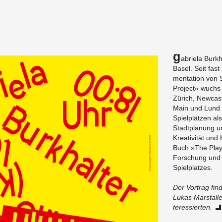
G
abriela Burkha
Basel. Seit fas
men­ta­tion von 
Pro­ject« wuchs
Zürich, New­cas­
Main und Lund (
Spielplätzen al
Stadt­pla­nung 
Kreativität und K
Buch »The Play­
Forschung und z
Spielplatzes.
Der Vor­trag f
Lukas Marstaller
ter­essierten.