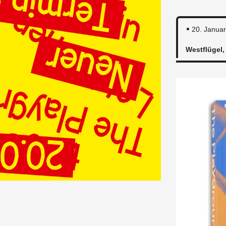
20. Jan­ua
Westflügel