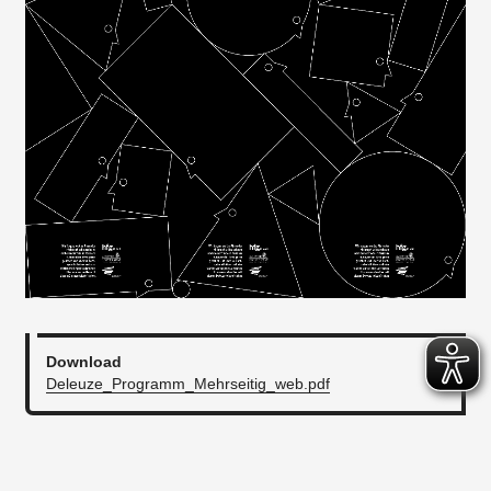
Download
Deleuze_Programm_Mehrseitig_web.pdf