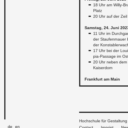
18 Uhr am Willy-Br
Platz
20 Uhr auf der Zeil
Sam­stag, 24. Juni 202
11 Uhr im Durch­ga
der Staufen­mauer 
der Kon­sta­blerwac
17 Uhr bei der Lou
pia-Pas­sage im Os
20 Uhr neben dem
Kaiser­dom
Frank­furt am Main
Hochschule für Gestaltung
de
en
Contact
Imprint
New