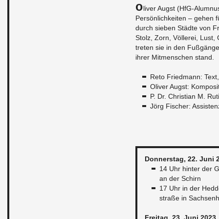
O
liver Augst (HfG-Alum­nu
Persönlichkeiten – gehen fü
durch sieben Städte von Frank
Stolz, Zorn, Völlerei, Lust,
treten sie in den Fußgänger
ihrer Mit­men­schen stand.
Reto Fried­mann: Tex
Oliver Augst: Kom­po­s
P. Dr. Chris­t­ian M. R
Jörg Fis­cher: As­sis­ten
Don­ner­stag, 22. Juni 
14 Uhr hin­ter der G
an der Schirn
17 Uhr in der Hed­d
straße in Sach­sen
Fre­itag, 23. Juni 2023