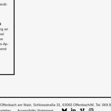
andt-
3
ng an
bei
he
is-Ap­
­tend
 Offenbach am Main, Schlossstraße 31, 63065 Offenbach/M, Tel. 069.
sletter
Accessibility Statement