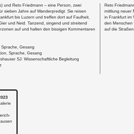
s) und Reto Fried­mann – eine Per­son, zwei
Reto Fried­mann i
r sieben Jahre auf Wan­der­predigt. Sie reisen
mit­tlung neuer
­furt bis Luzern und tr­e­f­fen dort auf Faul­heit,
in Frank­furt im
 Gier und Neid. Tanzend, sin­gend und stre­i­t­end
den Men­schen v
­zo­nen auf und hal­ten den bis­si­gen Kom­mentaren
auf die Straßen 
t, Sprache, Gesang
i­tion, Sprache, Gesang
utishauser SJ: Wis­senschaftliche Be­gleitung
z
2023
a­lerie
erich­
­hausen