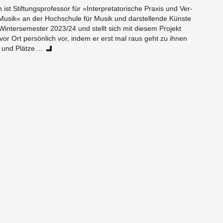
st Stiftung­spro­fes­sor für »In­ter­pre­ta­torische Praxis und Ver­
 Musik« an der Hochschule für Musik und darstel­lende Künste
 Win­terse­mes­ter 2023/24 und stellt sich mit diesem Pro­jekt
or Ort persönlich vor, indem er erst mal raus geht zu ihnen
und Plätze ...