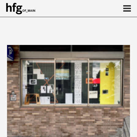
de
en
Event