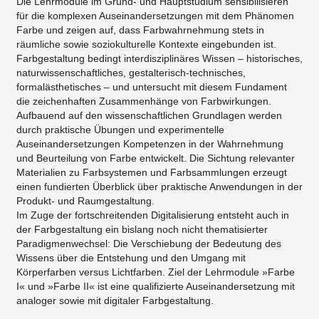
Die Lehrmodule im Grund- und Hauptstudium sensibilisieren
für die komplexen Auseinandersetzungen mit dem Phänomen
Farbe und zeigen auf, dass Farbwahrnehmung stets in
räumliche sowie soziokulturelle Kontexte eingebunden ist.
Farbgestaltung bedingt interdisziplinäres Wissen – historisches,
naturwissenschaftliches, gestalterisch-technisches,
formalästhetisches – und untersucht mit diesem Fundament
die zeichenhaften Zusammenhänge von Farbwirkungen.
Aufbauend auf den wissenschaftlichen Grundlagen werden
durch praktische Übungen und experimentelle
Auseinandersetzungen Kompetenzen in der Wahrnehmung
und Beurteilung von Farbe entwickelt. Die Sichtung relevanter
Materialien zu Farbsystemen und Farbsammlungen erzeugt
einen fundierten Überblick über praktische Anwendungen in der
Produkt- und Raumgestaltung.
Im Zuge der fortschreitenden Digitalisierung entsteht auch in
der Farbgestaltung ein bislang noch nicht thematisierter
Paradigmenwechsel: Die Verschiebung der Bedeutung des
Wissens über die Entstehung und den Umgang mit
Körperfarben versus Lichtfarben. Ziel der Lehrmodule »Farbe
I« und »Farbe II« ist eine qualifizierte Auseinandersetzung mit
analoger sowie mit digitaler Farbgestaltung.