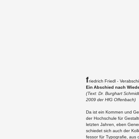
F
ried­rich Friedl - Ver­ab­sc
Ein Ab­schied nach Wie­de
(Text: Dr. Burg­hart Schmidt
2009 der HfG Of­fen­bach)
Da ist ein Kom­men und Geh
der Hoch­schu­le für Ge­stal­
letz­ten Jah­ren, eben Ge­ne­r
schie­det sich auch der Kol­l
fes­sor für Ty­po­gra­fie, a