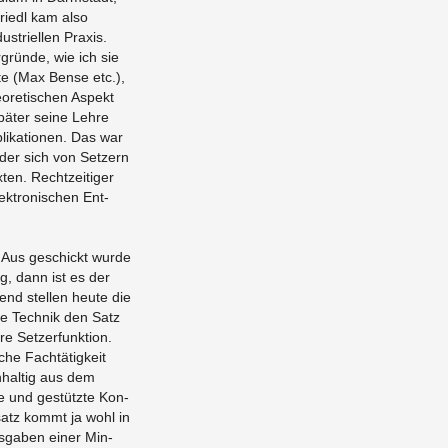
Friedl kam also
­tri­el­len Pra­xis.
r­grün­de, wie ich sie
e­te (Max Bense etc.),
­re­ti­schen As­pekt
pä­ter seine Lehre
i­ka­tio­nen. Das war
 der sich von Set­zern
ten. Recht­zei­ti­ger
k­tro­ni­schen Ent­
 Aus ge­schickt wurde
ung, dann ist es der
­gend stel­len heute die
che Tech­nik den Satz
e Set­zer­funk­ti­on.
che Fach­tä­tig­keit
hal­tig aus dem
­te und ge­stütz­te Kon­
ei­satz kommt ja wohl in
aus­ga­ben einer Min­