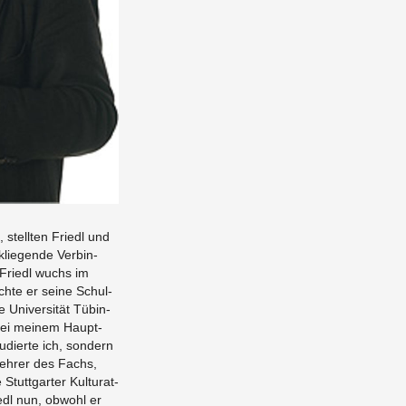
 stell­ten Friedl und
­lie­gen­de Ver­bin­
 Friedl wuchs im
ach­te er seine Schul­
Uni­ver­si­tät Tü­bin­
bei mei­nem Haupt­
u­dier­te ich, son­dern
Leh­rer des Fachs,
tt­gar­ter Kul­tu­r­at­
iedl nun, ob­wohl er