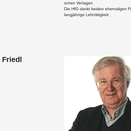
schen Ver­la­gen.
Die HfG dankt bei­den ehe­ma­li­gen Pro
lang­jäh­ri­ge Lehr­tä­tig­keit.
 Friedl