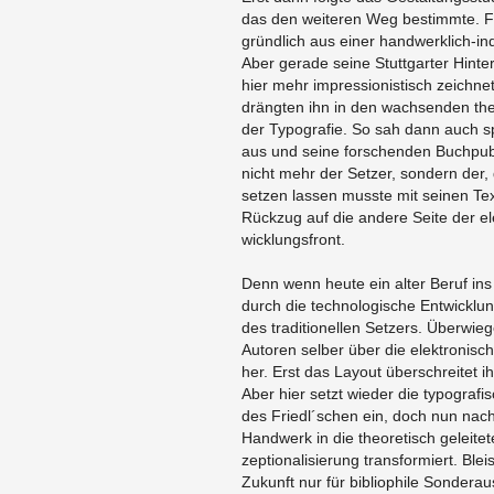
das den wei­te­ren Weg be­stimm­te. 
gründ­lich aus einer hand­werk­lich-in­dus
Aber ge­ra­de seine Stutt­gar­ter Hin­te
hier mehr im­pres­sio­nis­tisch zeich­n
dräng­ten ihn in den wach­sen­den theo
der Ty­po­gra­fie. So sah dann auch s
aus und seine for­schen­den Buch­pu­bl
nicht mehr der Set­zer, son­dern der,
set­zen las­sen muss­te mit sei­nen Tex­
Rück­zug auf die an­de­re Seite der ele
wick­lungs­front.
Denn wenn heute ein alter Beruf ins
durch die tech­no­lo­gi­sche Ent­wick­l
des tra­di­tio­nel­len Set­zers. Über­wie
Au­to­ren sel­ber über die elek­tro­ni­s
her. Erst das Lay­out über­schrei­tet ihr
Aber hier setzt wie­der die ty­po­gra­fi­s
des Friedl´schen ein, doch nun nach­
Hand­werk in die theo­re­tisch ge­lei­te
zep­tio­na­li­sie­rung trans­for­miert. Bl
Zu­kunft nur für bi­blio­phi­le Son­der­