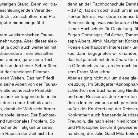
ie­ri­gen Stand. Denn voll tra­
dann an der Fach­hoch­schu­le Darm­st
­schleu­ni­gen­den Ver­än­de­
– 1972), tat sich doch auch um in sei
 Buch-, Zeit­schrif­ten- und Pla­
Her­kunfts­kreis, war darum eben­so be
pu­ter hier­in ein­ge­führt
Ben­se­rich­tung, was wie­der­um zu Hi
Ulmer Hoch­schu­le für Ge­stal­tung füh
nem »elek­tro­ni­schen Tsu­na­
Eugen Gom­rin­ger, Otl Ai­cher, To­ma­s
­mehr wogte. Aber die­ser elek­
seph Al­bers, Almir Ma­vi­gnier: Kon­kre
hat ja doch auch wei­ter­hin mit
Poe­sie über­haupt im In­ter­es­sen- und
­be­son­de­re ihren Ge­stal­ten
kus, darin be­geg­ne­ten wir ein­an­der
er an­de­re, ganz neue Tech­
das hat ja auch mit dem Cha­rak­ter u
der an den Le­ser-Se­her über­
in Of­fen­bach zu tun, an der noch la
uf der ru­he­lo­sen Flim­mer­
zem Franz Mon lehr­te.
te­ren Wel­ten. Das hat Friedl
Aber es ging nicht nur um diese gleic
nd seine Ar­beit von der Tsu­na­
kreu­zung. Im Stutt­gar­ter At­mo­sphä­r
alte äs­the­ti­sche Pro­duk­ti­
schließ­lich der Buch­hand­lung Nied­l
Tech­nik ein­tra­gend oder in ihr
und dem Reis­ser als den kon­kre­te
gt durch neue Tech­nik auch
de­lins lern­ten wir uns auch per­sön­l
­sen, damit die Welt nicht ärmer
außer der Knül­le­rei und der Reis­se­
t so­viel ärmer. Der Buch­sta­
Kon­kret­heit auch fran­sen­de Aus­ris­
und funk­tio­na­les Pro­blem. So
Freun­din, die nach einer Nied­lich­zeit
schen­de Tä­tig­keit un­se­res
und Phi­lo­so­phie be­rühmt ge­we­se­n
vom Rausch der Zeit nicht be­
hand­lung der Julie Gastl Mit­ar­bei­te­