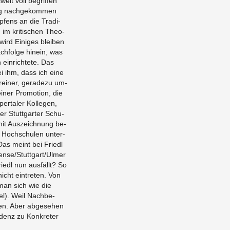
welt voll be­grif­fen
g nach­ge­kom­men
p­fens an die Tra­di­
 im kri­ti­schen Theo­
wird Ei­ni­ges blei­ben
h­fol­ge hin­ein, was
ein­rich­te­te. Das
bei ihm, dass ich eine
rei­ner, ge­ra­de­zu um­
iner Pro­mo­ti­on, die
r­ta­ler Kol­le­gen,
er Stutt­gar­ter Schu­
it Aus­zeich­nung be­
on Hoch­schu­len un­ter­
 Das meint bei Friedl
nse/Stutt­gart/Ulmer
iedl nun aus­fällt? So
icht ein­tre­ten. Von
t man sich wie die
el). Weil Nach­be­
en. Aber ab­ge­se­hen
­denz zu Kon­kre­ter