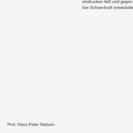
ein­dru­cken ließ und gegen 
ti­ve Schwer­kraft ent­wi­ckel­t
Prof. Hans-Peter Niebuhr