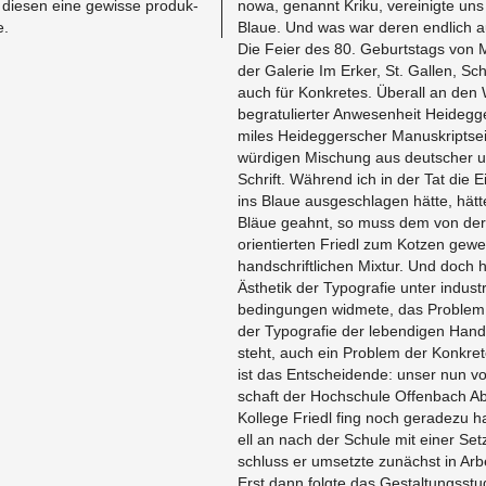
die­sen eine ge­wis­se pro­duk­
no­wa, ge­nannt Kriku, ver­ei­nig­te un
e.
Blaue. Und was war deren end­lich auf
Die Feier des 80. Ge­burts­tags von Ma
der Ga­le­rie Im Erker, St. Gal­len, S
auch für Kon­kre­tes. Über­all an den
be­gra­tu­lier­ter An­we­sen­heit Hei­deg­
mi­les Hei­deg­ger­scher Ma­nu­skript­s
wür­di­gen Mi­schung aus deut­scher und
Schrift. Wäh­rend ich in der Tat die E
ins Blaue aus­ge­schla­gen hätte, hätt
Bläue ge­ahnt, so muss dem von der k
ori­en­tier­ten Friedl zum Kot­zen ge­we
hand­schrift­li­chen Mix­tur. Und doch 
Äs­the­tik der Ty­po­gra­fie unter in­dus­tr
be­din­gun­gen wid­me­te, das Pro­blem
der Ty­po­gra­fie der le­ben­di­gen Hand
steht, auch ein Pro­blem der Kon­kre
ist das Ent­schei­den­de: unser nun vo
schaft der Hoch­schu­le Of­fen­bach A
Kol­le­ge Friedl fing noch ge­ra­de­zu ha
ell an nach der Schu­le mit einer Set­z
schluss er um­setz­te zu­nächst in Ar­bei
Erst dann folg­te das Ge­stal­tungs­stu