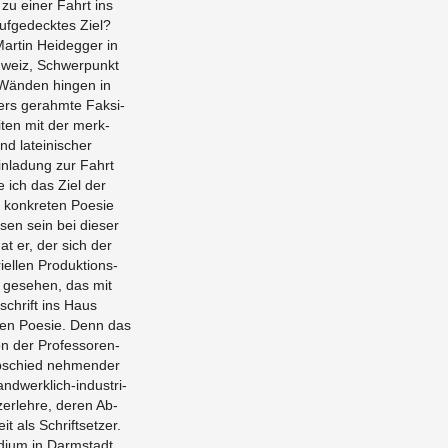
s zu einer Fahrt ins
­ge­deck­tes Ziel?
r­tin Hei­deg­ger in
chweiz, Schwer­punkt
 Wän­den hin­gen in
gers ge­rahm­te Fak­si­
ei­ten mit der merk­
 la­tei­ni­scher
in­la­dung zur Fahrt
e ich das Ziel der
on­kre­ten Poe­sie
­sen sein bei die­ser
hat er, der sich der
i­el­len Pro­duk­ti­ons­
 ge­se­hen, das mit
­schrift ins Haus
­ten Poe­sie. Denn das
n der Pro­fes­so­ren­
b­schied neh­men­der
nd­werk­lich-in­dus­tri­
­er­leh­re, deren Ab­
t als Schrift­set­zer.
­di­um in Darm­stadt,