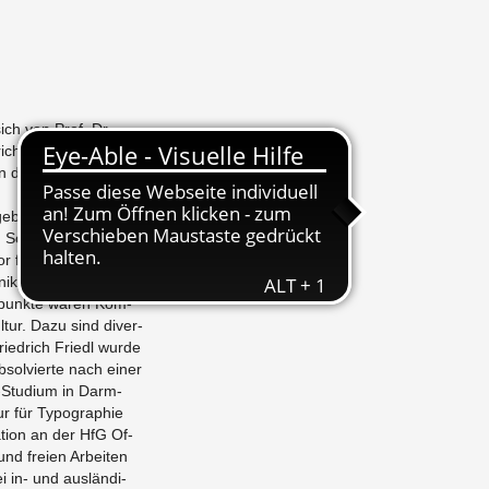
sich von Prof. Dr.
rich Friedl, die zum
n den Ru­he­stand
ge­bo­ren. Nach einem
nd So­zio­lo­gie, nahm er
r für Me­di­en­so­zio­lo­
ni­ka­ti­on an der HfG
r­punk­te waren Kom­
ul­tur. Dazu sind di­ver­
 Fried­rich Friedl wurde
sol­vier­te nach einer
gn-Stu­di­um in Darm­
r für Ty­po­gra­phie
a­ti­on an der HfG Of­
d frei­en Ar­bei­ten
ei in- und aus­län­di­