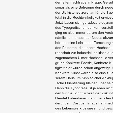
der­hei­ten­nach­fra­ge in Frage. Ge­ra
sogar als eine Be­frei­ung durch neue 
der Blei­kis­ten­set­ze­rei an für die Ty­
total in die Recht­win­ke­lig­keit er­wie
Jetzt las­sen sich ge­ra­de­zu bio­dy­na
des Ty­po­gra­fi­schen den­ken, vor­stel­
ging es also immer darum den Ver­än­
näm­lich ein brauch­bar Neues ab­zu­m
hör­ten seine Lehre und For­schung 
den Fak­to­ren, die un­se­re Hoch­schu
ren­schaft zur in­dus­tri­ell-po­li­tisch a
zu­ge­mach­ten Ulmer Hoch­schu­le ver­
grund Kon­kre­te Poe­sie, Kon­kre­te
tig­keit hier wurde schon an­ge­zeigt. K
Kon­kre­te Kunst waren also eins zu e
se­rem Haus. Im Sinn sol­cher An­knü
´sche Ori­en­tie­rung blei­ben über sei
Denn die Ty­po­gra­fie ist ja eben nicht
den für die Schrift­lich­keit der Zu­kunf
blem­feld über­dau­ert darin bei allen 
de­run­gen. Dar­über hin­aus hat Friedl
ges Le­bens­werk be­wie­sen und be­w