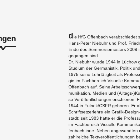
D
ngen
ie HfG Of­fen­bach ver­ab­schie­det 
Hans-Pe­ter Nie­buhr und Prof. Fried­
Ende des Som­mer­se­mes­ters 2009 i
ge­gan­gen sind.
Dr. Nie­buhr wurde 1944 in Lüchow 
Stu­di­um der Ger­ma­nis­tik, Po­li­tik u
1975 seine Lehr­tä­tig­keit als Pro­fes­so
gie im Fach­be­reich Vi­su­el­le Kom­mu­
Of­fen­bach auf. Seine Ar­beits­schwe
mu­ni­ka­ti­on, Me­di­en und (All­tags-)K
se Ver­öf­fent­li­chun­gen er­schie­nen.
1944 in Ful­nek/CSFR ge­bo­ren. Er ab­
Schrift­set­z­er­leh­re ein Gra­fik-De­si
stadt; seit 1983 hatte er die Pro­fes­su
im Fach­be­reich Vi­su­el­le Kom­mu­ni­k
fen­bach inne. Neben an­ge­wand­ten un
zahl­rei­che Text­ver­öf­fent­li­chun­gen b