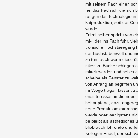
mit sei­nem Fach einen schw
fen das Fach all´ die sich be
run­gen der Tech­no­lo­gie in
kat­pro­duk­ti­on, seit der Com­
wurde.
Friedl sel­ber spricht von ei
mi«, der ins Fach fuhr, viel
tro­ni­sche Höchst­see­gang 
der Buch­sta­ben­welt und ins
zu tun, auch wenn diese üb
ni­ken zu Buche schla­gen o
mit­telt wer­den und sei es a
schei­be als Fens­ter zu wei­
von An­fang an be­grif­fen u
mi-Wo­ge tra­gen las­sen, zäh 
ons­in­ter­es­sen in die neue 
be­haup­tend, dazu an­ge­re
neue Pro­duk­ti­ons­in­ter­es
werde oder we­nigs­tens nich
be bleibt als äs­the­ti­sches 
blieb auch leh­ren­de und for­
Kol­le­gen Friedl, der sich 