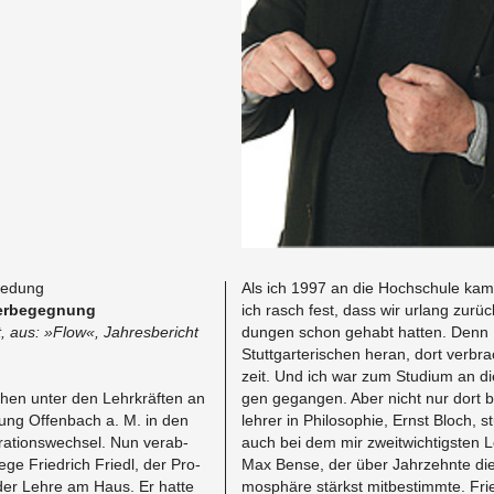
hie­dung
Als ich 1997 an die Hoch­schu­le kam,
r­be­geg­nung
ich rasch fest, dass wir ur­lang zu­rück
, aus: »Flow«, Jah­res­be­richt
dun­gen schon ge­habt hat­ten. Denn
Stutt­gar­te­ri­schen heran, dort ver­br
zeit. Und ich war zum Stu­di­um an die 
en unter den Lehr­kräf­ten an
gen ge­gan­gen. Aber nicht nur dort 
tung Of­fen­bach a. M. in den
leh­rer in Phi­lo­so­phie, Ernst Bloch, st
a­ti­ons­wech­sel. Nun ver­ab­
auch bei dem mir zweit­wich­tigs­ten 
e­ge Fried­rich Friedl, der Pro­
Max Bense, der über Jahr­zehn­te die Stu
us der Lehre am Haus. Er hatte
mo­sphä­re stärkst mit­be­stimm­te. Fr