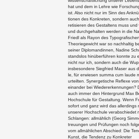
wis­sen­schaft­li­chung un­se­rer Le­bens­
hat und dem in Lehre wie For­schun
ist. Also nicht nur im Sinn des An­knü
tio­nen des Kon­kre­ten, son­dern auch
re­ti­sie­ren des Ge­stal­tens muss und 
und durch­ge­hal­ten wer­den in die Nac
Friedl als Rayon des Ty­po­gra­fi­schen 
Theo­rie­ge­wicht war so nach­hal­tig 
sei­ner Di­plo­man­din­nen, Na­di­ne Sch
stands­los hin­über­füh­ren konn­te zu e
nicht nur ich, son­dern auch die Wup­pe
ins­be­son­de­re Sieg­fried Maser aus d
le, für er­wie­sen summa cum laude m
ur­teil­ten. Syn­er­ge­ti­sche Re­fle­xe v
ein­an­der bei Wie­der­er­ken­nun­gen?
auch immer den Hin­ter­grund Max Be
Hoch­schu­le für Ge­stal­tung. Wenn Fr
so­fort und ganz wird das al­ler­dings n
un­se­rer Hoch­schu­le ver­ab­schie­de
Schlan­gen: all­mäh­lich (Georg Sim­m
treu­un­gen und Prü­fun­gen noch fol­g
vom all­mäh­li­chen Ab­schied: Die Ten
Kunst, die Ten­denz zu Kon­kre­ter