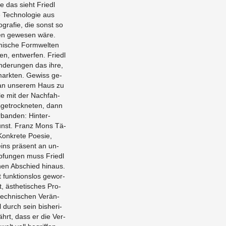
­de das sieht Friedl
Tech­no­lo­gie aus
po­gra­fie, die sonst so
­sen ge­we­sen wäre.
­mi­sche Form­wel­ten
len, ent­wer­fen. Friedl
de­run­gen das ihre,
ark­ten. Ge­wiss ge­
an un­se­rem Haus zu
­le mit der Nach­fah­
us­ge­trock­ne­ten, dann
ban­den: Hin­ter­
 Kunst. Franz Mons Tä­
on­kre­te Poe­sie,
ins prä­sent an un­
p­fun­gen muss Friedl
­nen Ab­schied hin­aus.
 funk­ti­ons­los ge­wor­
t, äs­the­ti­sches Pro­
tech­ni­schen Ver­än­
 durch sein bis­he­ri­
ährt, dass er die Ver­