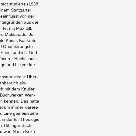
adt stu­dier­te (1968
­nem Stutt­gar­ter
­ein­flusst von der
n­ter­grün­den aus der
r­te, mit Max Bill,
io Mal­d­ana­do, Jo­
­te Kunst, Kon­kre­te
 Ori­en­tie­rungs­fo­
, Friedl und ich. Und
n­se­rer Hoch­schu­le
nge und bis vor kur­
h­sam ide­el­le Über­
en­be­reich ein­
ich mit dem Knül­ler
n Buch­wer­ken Wen­
ich ken­nen. Das hatte
rei um immer kla­re­re
se. Eine ge­mein­sa­me
 in der für Theo­lo­gie
en Tü­bin­ger Buch­
rin war, Nadja Kriku­