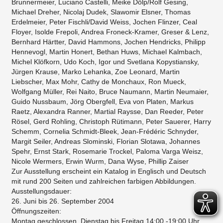
Brunnermeier, Luciano Castelli, Meike Dölp/Rolf Gesing,
Michael Dreher, Nicolaj Dudek, Slawomir Elsner, Thomas
Erdelmeier, Peter Fischli/David Weiss, Jochen Flinzer, Ceal
Floyer, Isolde Frepoli, Andrea Froneck-Kramer, Greser & Lenz,
Bernhard Härtter, David Hammons, Jochen Hendricks, Philipp
Hennevogl, Martin Honert, Bethan Huws, Michael Kalmbach,
Michel Klöfkorn, Udo Koch, Igor und Svetlana Kopystiansky,
Jürgen Krause, Marko Lehanka, Zoe Leonard, Martin
Liebscher, Max Mohr, Cathy de Monchaux, Ron Mueck,
Wolfgang Müller, Rei Naito, Bruce Naumann, Martin Neumaier,
Guido Nussbaum, Jörg Obergfell, Eva von Platen, Markus
Raetz, Alexandra Ranner, Martial Raysse, Dan Reeder, Peter
Rösel, Gerd Rohling, Christoph Rütimann, Peter Sauerer, Harry
Schemm, Cornelia Schmidt-Bleek, Jean-Frédéric Schnyder,
Margit Seiler, Andreas Slominski, Florian Slotawa, Johannes
Spehr, Ernst Stark, Rosemarie Trockel, Paloma Varga Weisz,
Nicole Wermers, Erwin Wurm, Dana Wyse, Phillip Zaiser
Zur Ausstellung erscheint ein Katalog in Englisch und Deutsch
mit rund 200 Seiten und zahlreichen farbigen Abbildungen.
Ausstellungsdauer:
26. Juni bis 26. September 2004
Öffnungszeiten:
Montag geschlossen, Dienstag bis Freitag 14:00 -19:00 Uhr,