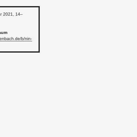
ar 2021, 14–
aum
enbach.​de/​b/​nin-​