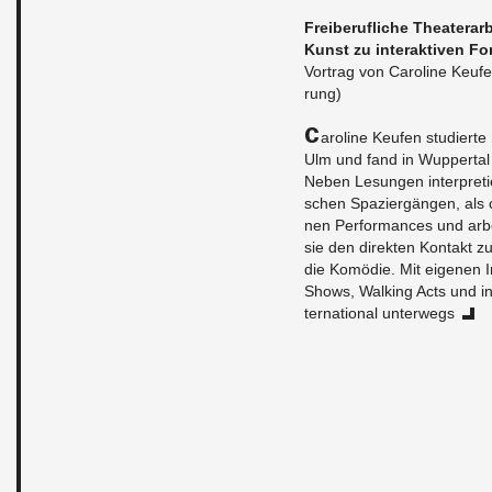
Frei­be­ruf­li­che Thea­ter­ar­
Kunst zu in­ter­ak­ti­ven Fo
Vor­trag von Ca­ro­li­ne Keu­f
rung)
C
a­ro­li­ne Keu­fen stu­dier­
Ulm und fand in Wup­per­tal den 
Neben Le­sun­gen in­ter­pre­tier
schen Spa­zier­gän­gen, als ch
nen Per­for­man­ces und ar­be
sie den di­rek­ten Kon­takt z
die Ko­mö­die. Mit ei­ge­nen 
Shows, Wal­king Acts und in­t
ter­na­tio­nal un­ter­wegs