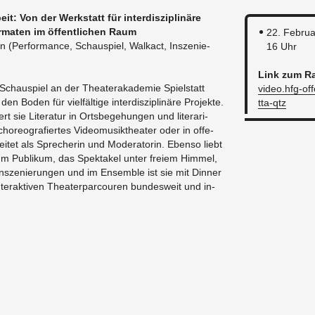
beit: Von der Werk­statt für in­ter­dis­zi­pli­nä­re
r­ma­ten im öf­fent­li­chen Raum
22. Fe­bru­
en (Per­for­mance, Schau­spiel, Wal­kact, In­sze­nie­
16 Uhr
Link zum R
te Schau­spiel an der Thea­ter­aka­de­mie Spiel­statt
video.​hfg-​off
Boden für viel­fäl­ti­ge in­ter­dis­zi­pli­nä­re Pro­jek­te.
tta-​qtz
t sie Li­te­ra­tur in Orts­be­ge­hun­gen und li­te­ra­ri­
o­reo­gra­fier­tes Vi­deo­mu­sik­thea­ter oder in of­fe­
i­tet als Spre­che­rin und Mo­dera­to­rin. Eben­so liebt
um Pu­bli­kum, das Spek­ta­kel unter frei­em Him­mel,
In­sze­nie­run­gen und im En­sem­ble ist sie mit Din­ner
er­ak­ti­ven Thea­ter­par­cou­ren bun­des­weit und in­