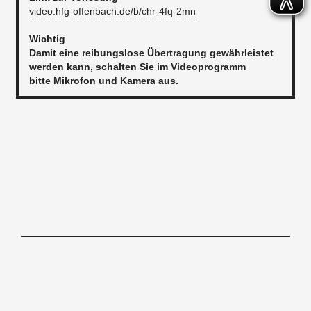
video.hfg-offenbach.de/b/chr-4fq-2mn
Wichtig
Damit eine reibungslose Übertragung gewährleistet
werden kann, schalten Sie im Videoprogramm
bitte Mikrofon und Kamera aus.
Hochschule für Gestaltung Offenbach am Main, Schlossstraße 31, 63065
Offenbach/M,
Tel. 069.80059-0
Kontakt
Impressum
Newsletter
Barrierefreiheitserklärung