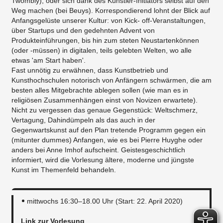
Twombly), oder sich dank des Künstler-Initiators selbst auf den
Weg machen (bei Beuys). Korrespondierend lohnt der Blick auf
Anfangsgelüste unserer Kultur: von Kick- off-Veranstaltungen,
über Startups und den gedehnten Advent von
Produkteinführungen, bis hin zum steten Neustartenkönnen
(oder -müssen) in digitalen, teils gelebten Welten, wo alle
etwas 'am Start haben'.
Fast unnötig zu erwähnen, dass Kunstbetrieb und
Kunsthochschulen notorisch von Anfängern schwärmen, die am
besten alles Mitgebrachte ablegen sollen (wie man es in
religiösen Zusammenhängen einst von Novizen erwartete).
Nicht zu vergessen das genaue Gegenstück: Weltschmerz,
Vertagung, Dahindümpeln als das auch in der
Gegenwartskunst auf den Plan tretende Programm gegen ein
(mitunter dummes) Anfangen, wie es bei Pierre Huyghe oder
anders bei Anne Imhof aufscheint. Geistesgeschichtlich
informiert, wird die Vorlesung ältere, moderne und jüngste
Kunst im Themenfeld behandeln.
mittwochs 16:30–18.00 Uhr (Start: 22. April 2020)
Link zur Vorlesung