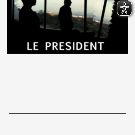
Hochschule für Gestaltung Offenbach am Main, Schlossstraße 31, 63065
Offenbach/M,
Tel. 069.80059-0
Kontakt
Impressum
Newsletter
Barrierefreiheitserklärung