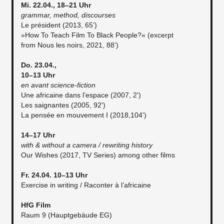
Mi. 22.04., 18–21 Uhr
grammar, method, discourses
Le président (2013, 65’)
»How To Teach Film To Black People?« (excerpt
from Nous les noirs, 2021, 88’)
Do. 23.04.,
10–13 Uhr
en avant science-fiction
Une africaine dans l’espace (2007, 2')
Les saignantes (2005, 92')
La pensée en mouvement I (2018,104')
14–17 Uhr
with & without a camera / rewriting history
Our Wishes (2017, TV Series) among other films
Fr. 24.04. 10–13 Uhr
Exercise in writing / Raconter à l’africaine
HfG Film
Raum 9 (Hauptgebäude EG)