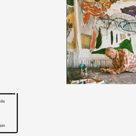
ils
ain