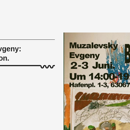
vgeny:
on.