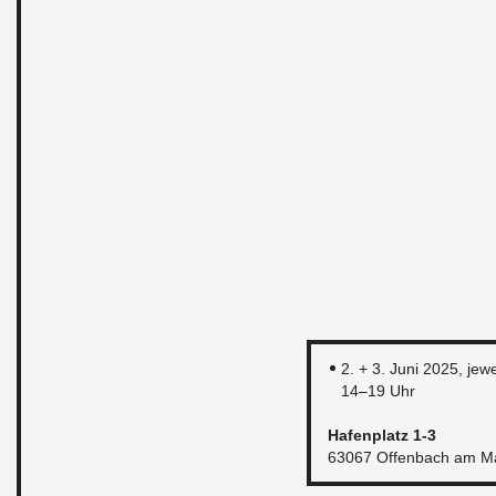
2. + 3. Juni 2025, je­we
14–19 Uhr
Ha­fen­platz 1-3
63067 Of­fen­bach am M