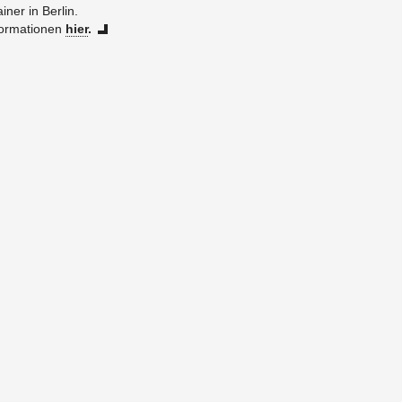
ai­ner in Ber­lin.
for­ma­tio­nen
hier
.