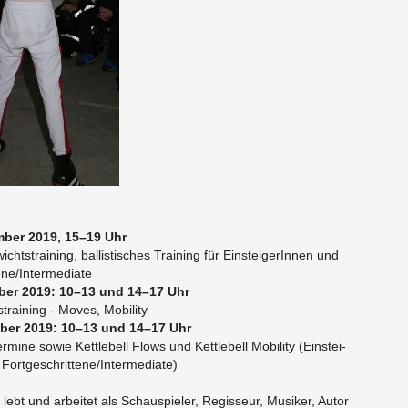
m­ber 2019, 15–19 Uhr
wichts­trai­ning, bal­lis­ti­sches Trai­ning für Ein­stei­ge­rIn­nen und
­ne/In­ter­me­dia­te
m­ber 2019: 10–13 und 14–17 Uhr
­trai­ning - Moves, Mo­bi­li­ty
m­ber 2019: 10–13 und 14–17 Uhr
e Ter­mi­ne sowie Kett­le­bell Flows und Kett­le­bell Mo­bi­li­ty (Ein­stei­
ort­ge­schrit­te­ne/In­ter­me­dia­te)
lebt und ar­bei­tet als Schau­spie­ler, Re­gis­seur, Mu­si­ker, Autor