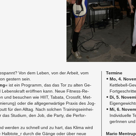
­ge­spannt? Von dem Leben, von der Ar­beit, vom
Ter­mi­ne
on ges­tern sein.
Mo, 4. No­ve
ing
«
ist ein Pro­gramm, das das Tor zu alten Ge­
Kett­le­bell-Ge­
 Le­bens­kraft er­öff­nen kann. Neue Fit­ness-Re­
Fort­ge­schrit­te
n und be­su­chen wie HIIT, Ta­ba­ta, Cross­fit, Met­
Di, 5. No­ve
o­nie­rung) oder die all­ge­gen­wär­ti­ge Pra­xis des Jog­
Ei­gen­ge­wichts
t für den All­tag. Nach sol­chen Trai­nings­ein­hei­
Mi, 6. No­ve
r das Stu­di­um, den Job, die Party, die Per­for­
​In­di­vi­du­el­l
ge­rIn­nen und F
nd wer­den zu schnell und zu hart, das Klima wird
e Halb­to­te_r durch die Gänge oder über neue
Mario Men­trup