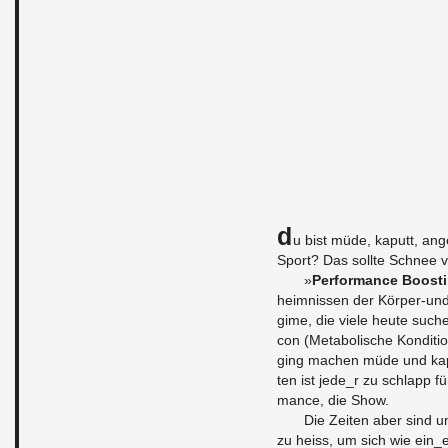
D
u bist müde, ka­putt, an
Sport? Das soll­te Schnee v
»
Per­for­mance Boos­t
heim­nis­sen der Kör­per-und
gime, die viele heute su­che
con (Me­ta­bo­li­sche Kon­di­ti
ging ma­chen müde und ka­put
ten ist je­de_r zu schlapp fü
mance, die Show.
Die Zei­ten aber sind u
zu heiss, um sich wie ein_