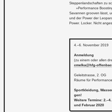
Step­pen­land­schaf­ten zu s
»Per­for­mance Boos­tin
Sa­van­nen groo­ven lässt, u
und der Power der Leo­par­den
Power. Lo­cker. Nicht an­ge­
4.–6. No­vem­ber 2019
An­mel­dung
(zu einem oder allen dr
cmelka@​hfg-​offenbac
Ge­leit­stras­se, 2. OG
Räume für Per­for­mance i
Sport­klei­dung, Was­ser
gen!
Wei­te­re Ter­mi­ne: 2.–4
und Fe­bru­ar 2020