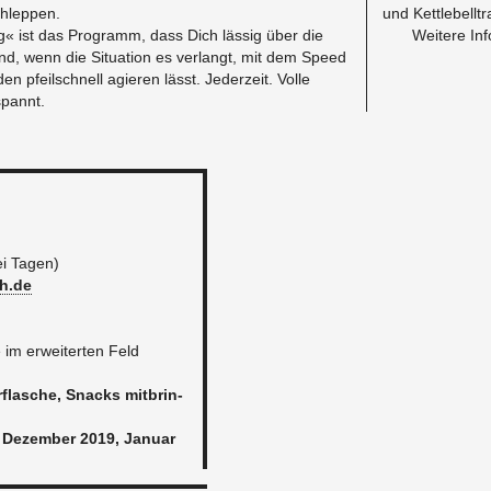
chlep­pen.
und Kett­le­bell­tr
g« ist das Pro­gramm, dass Dich läs­sig über die
Wei­te­re In­
nd, wenn die Si­tua­ti­on es ver­langt, mit dem Speed
 pfeil­schnell agie­ren lässt. Je­der­zeit. Volle
spannt.
ei Tagen)
h.​de
m er­wei­ter­ten Feld
­fla­sche, Snacks mit­brin­
. De­zem­ber 2019, Ja­nu­ar