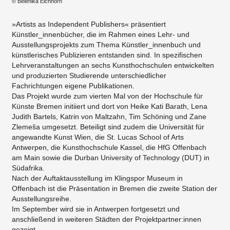
© Belenika Eichhorn
»Artists as Independent Publishers« präsentiert
Künstler_innenbücher, die im Rahmen eines Lehr- und
Ausstellungsprojekts zum Thema Künstler_innenbuch und
künstlerisches Publizieren entstanden sind. In spezifischen
Lehrveranstaltungen an sechs Kunsthochschulen entwickelten
und produzierten Studierende unterschiedlicher
Fachrichtungen eigene Publikationen.
Das Projekt wurde zum vierten Mal von der Hochschule für
Künste Bremen initiiert und dort von Heike Kati Barath, Lena
Judith Bartels, Katrin von Maltzahn, Tim Schöning und Zane
Zlemeša umgesetzt. Beteiligt sind zudem die Universität für
angewandte Kunst Wien, die St. Lucas School of Arts
Antwerpen, die Kunsthochschule Kassel, die HfG Offenbach
am Main sowie die Durban University of Technology (DUT) in
Südafrika.
Nach der Auftaktausstellung im Klingspor Museum in
Offenbach ist die Präsentation in Bremen die zweite Station der
Ausstellungsreihe.
Im September wird sie in Antwerpen fortgesetzt und
anschließend in weiteren Städten der Projektpartner:innen
gezeigt.