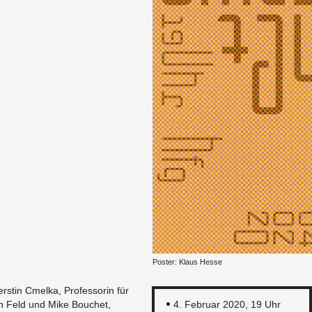
Pos­ter: Klaus Hesse
ers­tin Cmel­ka, Pro­fes­so­rin für
ten Feld und Mike Bou­chet,
4. Fe­bru­ar 2020, 19 Uhr