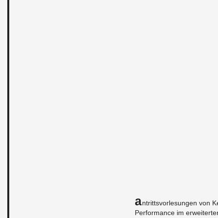
A
n­tritts­vor­le­sun­gen von K
Per­for­mance im er­wei­ter­