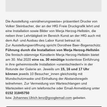
Die Ausstellung »annäherungsweise« präsentiert Drucke von
Volker Steinbacher, der an der HfG Freie Druckgrafik lehrt und
eine Installation sowie Bilder von Merja Herzog-Hellstén, die
neben ihrer Lehrtätigkeit im Bereich Kunst an der HfG auch mit
dem Auf- und Ausbau des Labor Kunst betraut ist.
Zur Ausstellungseröffnung spricht Dorothee Baer-Bogenschütz.
Führung durch die Installation von Merja Herzog-Hellstén
Die finnisch-stämmige Künstlerin Merja Herzog-Hellstén bietet
am 30. Mai 2020
eine ca. 30 minütige
kostenlose Einführung
in ihre geheimnisvolle Installation »unentschieden!« in der
Rotunde der Galerie an. Jeweils um
15, 16 und 17 Uhr
können
jeweils 10 Besucher_innen gleichzeitig mit
Mundschutzmaske und Einhaltung der Abstandsregeln
teilnehmen. Zur Vermeidung von Warteschlangen und
Wartezeiten wird um telefonische oder Email-Anmeldung unter
0152 31845750
bzw.
Johannes.Ulrich.lenz@googlemail.com
gebeten.