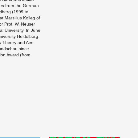
­ies from the Ger­man
del­berg (1999 to
 Mar­sil­ius Kol­leg of
for Prof. W. Neuser
l Uni­ver­sity. In June
­ver­sity Hei­del­berg.
gy The­ory and Aes­
Rund­schau since
tion Award (from