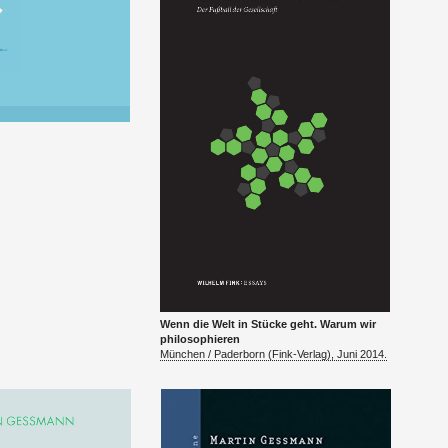
Wenn die Welt in Stücke geht. Warum wir
philoso­phieren
München / Pader­born (Fink-Ver­lag), Juni 2014.