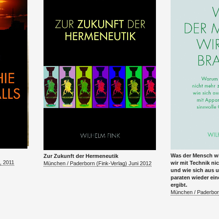
Was der Men­sch wi
Zur Zukunft der Hermeneu­tik
, 2011
wir mit Tech­nik n
München / Pader­born (Fink-Ver­lag) Juni 2012
und wie sich aus 
pa­raten wieder ein
ergibt.
München / Pader­bor