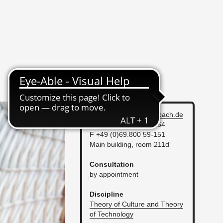
gessmann@​hfg-​offenbach.​de
T +49 (0)69.800 59-164
F +49 (0)69.800 59-151
Main build­ing, room 211d
Con­sul­ta­tion
by ap­point­ment
Dis­ci­pline
The­ory of Cul­ture and The­ory
of Tech­nol­ogy