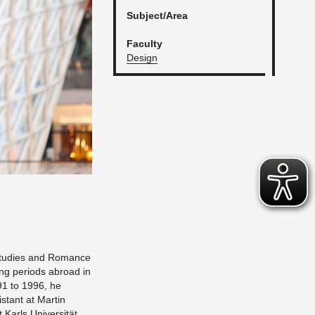
Sub­ject/Area
Fac­ulty
De­sign
 Stud­ies and Ro­mance
ing pe­ri­ods abroad in
91 to 1996, he
­tant at Mar­tin
Karls Uni­ver­sität