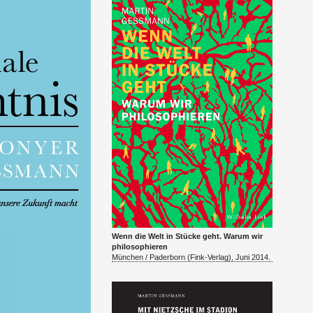
Wenn die Welt in Stücke geht. Warum wir
philoso­phieren
München / Pader­born (Fink-Ver­lag), Juni 2014.