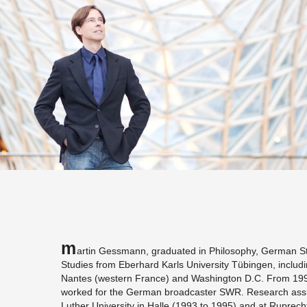
M
ar­tin Gess­mann, grad­u­ated in Phi­los­o­phy, Ger­man
Stud­ies from Eber­hard Karls Uni­ver­sity Tübin­gen, in­clud­
Nantes (west­ern France) and Wash­ing­ton D.C. From 19
worked for the Ger­man broad­caster SWR. Re­search as­sis
Luther Uni­ver­sity in Halle (1993 to 1995) and at Ruprecht 