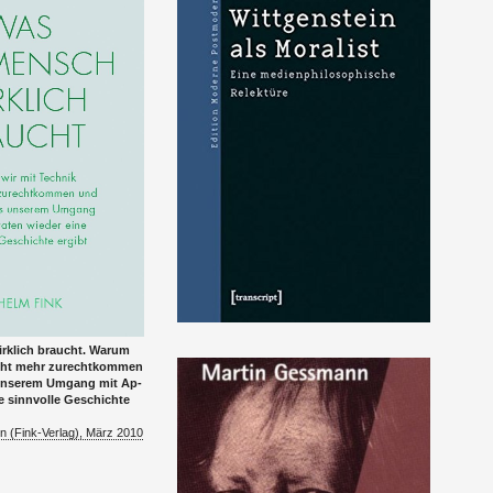
rk­lich braucht. Warum
icht mehr zurechtkom­men
un­serem Um­gang mit Ap­
e sin­nvolle Geschichte
n (Fink-Ver­lag), März 2010