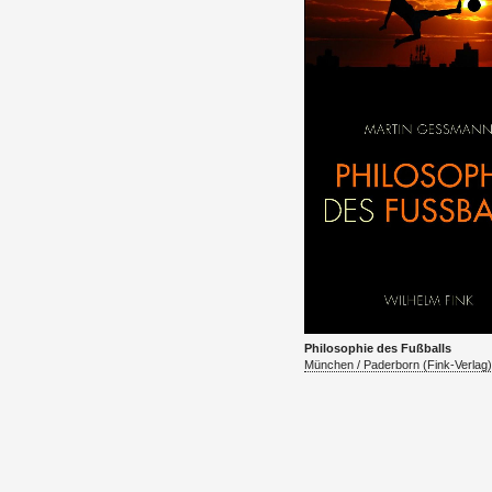
Philoso­phie des Fußballs
München / Pader­born (Fink-Ver­lag)