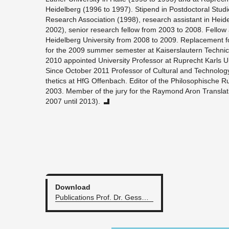
Hei­del­berg (1996 to 1997). Stipend in Post­doc­toral Stud
Re­search As­so­ci­a­tion (1998), re­search as­sis­tant in Hei­
2002), se­nior re­search fel­low from 2003 to 2008. Fel­low at
Hei­del­berg Uni­ver­sity from 2008 to 2009. Re­place­ment 
for the 2009 sum­mer se­mes­ter at Kaiser­slautern Tech­ni­ca
2010 ap­pointed Uni­ver­sity Pro­fes­sor at Ruprecht Karls Uni
Since Oc­to­ber 2011 Pro­fes­sor of Cul­tural and Tech­nol­o
thet­ics at HfG Of­fen­bach. Ed­i­tor of the Philosophis­che 
2003. Mem­ber of the jury for the Ray­mond Aron Trans­la­
2007 until 2013).
Down­load
Pub­li­ca­tions Prof. Dr. Gess­mann