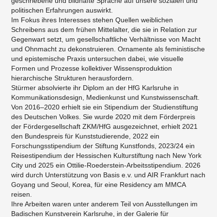
geschriebene und bildhafte Sprache auf unsere sozialen und
politischen Erfahrungen auswirkt.
Im Fokus ihres Interesses stehen Quellen weiblichen
Schreibens aus dem frühen Mittelalter, die sie in Relation zur
Gegenwart setzt, um gesellschaftliche Verhältnisse von Macht
und Ohnmacht zu dekonstruieren. Ornamente als feministische
und epistemische Praxis untersuchen dabei, wie visuelle
Formen und Prozesse kollektiver Wissensproduktion
hierarchische Strukturen herausfordern.
Stürmer absolvierte ihr Diplom an der HfG Karlsruhe in
Kommunikationsdesign, Medienkunst und Kunstwissenschaft.
Von 2016–2020 erhielt sie ein Stipendium der Studienstiftung
des Deutschen Volkes. Sie wurde 2020 mit dem Förderpreis
der Fördergesellschaft ZKM/HfG ausgezeichnet, erhielt 2021
den Bundespreis für Kunststudierende, 2022 ein
Forschungsstipendium der Stiftung Kunstfonds, 2023/24 ein
Reisestipendium der Hessischen Kulturstiftung nach New York
City und 2025 ein Ottilie-Roederstein-Arbeitsstipendium. 2026
wird durch Unterstützung von Basis e.v. und AIR Frankfurt nach
Goyang und Seoul, Korea, für eine Residency am MMCA
reisen.
Ihre Arbeiten waren unter anderem Teil von Ausstellungen im
Badischen Kunstverein Karlsruhe, in der Galerie für