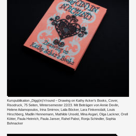
Kurspublikation „Digg(in)’n’round – Drawing on Kathy Acker’s Books, Cover,
Risodruck, 75 Seiten, Wintersemester 22/23. Mit Beiträgen von Annie Devlin,
Helene Adamopoulos, Irina Smirnov, Laila Böcker, Lara Finkenstädt, Louis
Hirschberg, Madlin Hennemann, Mathilde Unseld, Mina Asgari, Olga Lackner, Orell
Kötter, Paula Heinrich, Paula Janser, Rahel Pabst, Ronja Schindler, Sophia
Bohnacker