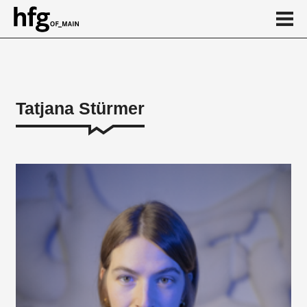
de
en
Tatjana Stürmer
Person
Lehre
Künstlerische Arbeiten
Kalender