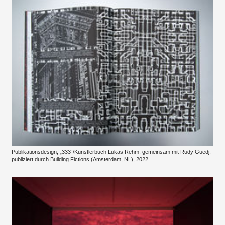
Publikationsdesign, „333“/Künstlerbuch Lukas Rehm, gemeinsam mit Rudy Guedj,
publiziert durch Building Fictions (Amsterdam, NL), 2022.