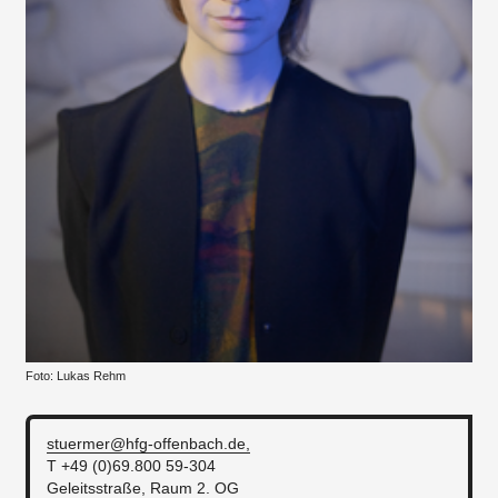
Foto: Lukas Rehm
stuermer@hfg-offenbach.de,
T +49 (0)69.800 59-304
Geleitsstraße, Raum 2. OG