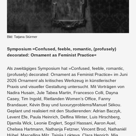
Bild: Tatjana Stürmer
Symposium »Confused, feeble, romantic, (profusely)
decorated: Ornament as Feminist Practice«
Als zweitägiges Symposium hat »Confused, feeble, romantic,
(profusely) decorated: Ornament as Feminist Practice« im Juni
2026
Ornament
als kritisches Werkzeug in künstlerischer
Praxis und visueller Gestaltung untersucht. Mit Vorträgen von
Nadira Husain, Jule Tabea Martin, Francesco Colli, Dayna
Casey, Tim Ingold, Rietlanden Women’s Office, Fanny
Brandauer, Kévin Bray und luxxuryproblems/Manuel Sékou.
Geplant und realisiert mit den Studierenden: Adrian Baczyk,
Levent Efe, Paula Heinrich, Delfina Winter, Luis Hirschberg,
Djamila Wick, Leonie Englert, Sogol Hassani, Aaron Auel,
Chelsea Hartmann, Nathanja Fetzner, Vincent Brod, Nathaniél
Hübel, Marcellina Milz, Taisiia Lokteva, Clara Henrich, Mia