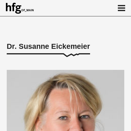
de
en
Dr. Susanne Eickemeier
Person
Vita
News
Kalender