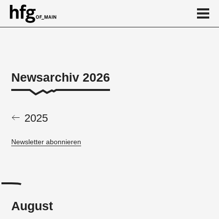
de
en
Newsarchiv 2026
Newsarchiv 2026
August
2025
Juli
Newsletter abonnieren
Juni
Mai
April
März
August
Februar