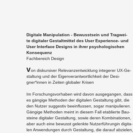
Di­gi­ta­le Ma­ni­pu­la­ti­on - Be­wusst­sein und Trag­wei­
te di­gi­ta­ler Ge­stalt­mit­tel des User Ex­pe­ri­ence- und
User In­ter­face De­signs in ihrer psy­cho­lo­gi­schen
Kon­se­quenz
Fach­be­reich De­sign
V
on dis­kur­si­ver Re­le­vanz­ent­wick­lung in­te­ge­rer UX-Ge­
stal­tung und der Ei­gen­ver­ant­wort­lich­keit der De­si­
gner*innen in Zei­ten glo­ba­ler Kri­sen
Im For­schungs­vor­ha­ben wird davon aus­ge­gan­gen, dass
es gän­gi­ge Me­tho­den der di­gi­ta­len Ge­stal­tung gibt, die
den Nut­zer sug­ges­tiv be­ein­flus­sen, sogar ma­ni­pu­lie­ren.
Gän­gi­ge Me­tho­den meint in die­sem Fall eta­blier­te Bau­
stei­ne di­gi­ta­ler Ge­stal­tung, sowie deren Kom­bi­na­tio­nen,
aber auch eine be­wusst ge­lenk­te Nut­zer­füh­run­gin di­gi­ta­
len An­wen­dun­gen durch Ge­stal­tung, die dar­auf ab­zie­len,