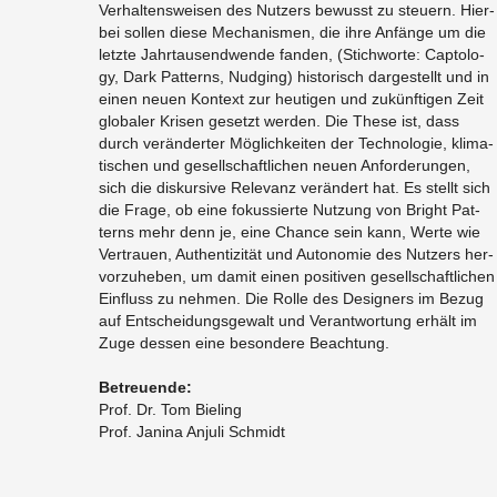
Ver­hal­tens­wei­sen des Nut­zers be­wusst zu steu­ern. Hier­
bei sol­len diese Me­cha­nis­men, die ihre An­fän­ge um die
letz­te Jahr­tau­send­wen­de fan­den, (Stich­wor­te: Cap­to­lo­
gy, Dark Pat­terns, Nud­ging) his­to­risch dar­ge­stellt und in
einen neuen Kon­text zur heu­ti­gen und zu­künf­ti­gen Zeit
glo­ba­ler Kri­sen ge­setzt wer­den. Die These ist, dass
durch ver­än­der­ter Mög­lich­kei­ten der Tech­no­lo­gie, kli­ma­
ti­schen und ge­sell­schaft­li­chen neuen An­for­de­run­gen,
sich die dis­kur­si­ve Re­le­vanz ver­än­dert hat. Es stellt sich
die Frage, ob eine fo­kus­sier­te Nut­zung von Bright Pat­
terns mehr denn je, eine Chan­ce sein kann, Werte wie
Ver­trau­en, Au­then­ti­zi­tät und Au­to­no­mie des Nut­zers her­
vor­zu­he­ben, um damit einen po­si­ti­ven ge­sell­schaft­li­chen
Ein­fluss zu neh­men. Die Rolle des De­si­gners im Bezug
auf Ent­schei­dungs­ge­walt und Ver­ant­wor­tung er­hält im
Zuge des­sen eine be­son­de­re Be­ach­tung.
Be­treu­en­de:
Prof. Dr. Tom Bie­ling
​Prof. Ja­ni­na An­ju­li Schmidt