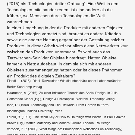
(2015) als ‘Technologien dritter Ordnung’. Eine Welt in den
Technologien miteinander reden, ist eine andere als die
frühere, wo Menschen durch Technologien die Welt
wahrnehmen.
In einer Umgebung in der die Produkte mit anderen Objekten
und Technologien vernetzt sind, braucht es andere Kriterien
sowie eine andere Haltung gegenüber der Gestaltung solcher
Produkte. In dieser Arbeit wird vor allem diese Netzwerkstruktur
zwischen den Produkten untersucht. Es wird auch das
‘Dazwischen-Sein’ der Objekte hinterfragt. Hatten Objekte
immer ein Netz aufgebaut, in dem sie sich mit anderen
Objekten zusammengefügt hatten oder ist dieses Phänomen
ein Produkt des digitalen Zeitalters?​
Floridi, L. (2015). Die 4. Revolution : Wie die Infosphäre unser Leben verändert.
Berlin: Suhrkamp Verlag.
Haarmann, A. (2016). Zu einer kritischen Theorie des Social Design. In Julia-
Constance Dissel (Hg.), Design & Philosophie. Bielefeld: Transcript Verlag.
Ihde, D. (1990). Technology and The Lifeworld: From Garden to Earth.
Bloomington: Indiana University Press.
Latour, B. (1991). The Berlin Key or How to Do things with Words. In Paul Graves-
Brown (Hg.) Matter, Materiality and Modern Culture. London: Routledge.
​Verbeek, P. P. (2005). What things do: Philosophical Reflections on Technology,
Agency, and Design. Pennsylvania: Penn State University Press. ​