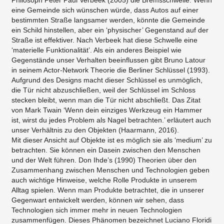
Philosoph Peter Paul Verbeek (2005) die Bremsschwelle: Wenn
eine Gemeinde sich wünschen würde, dass Autos auf einer
bestimmten Straße langsamer werden, könnte die Gemeinde
ein Schild hinstellen, aber ein ‘physischer’ Gegenstand auf der
Straße ist effektiver. Nach Verbeek hat diese Schwelle eine
‘materielle Funktionalität’. Als ein anderes Beispiel wie
Gegenstände unser Verhalten beeinflussen gibt Bruno Latour
in seinem Actor-Network Theorie die Berliner Schlüssel (1993).
Aufgrund des Designs macht dieser Schlüssel es unmöglich,
die Tür nicht abzuschließen, weil der Schlüssel im Schloss
stecken bleibt, wenn man die Tür nicht abschließt. Das Zitat
von Mark Twain ‘Wenn dein einziges Werkzeug ein Hammer
ist, wirst du jedes Problem als Nagel betrachten.’ erläutert auch
unser Verhältnis zu den Objekten (Haarmann, 2016).
Mit dieser Ansicht auf Objekte ist es möglich sie als ‘medium’ zu
betrachten. Sie können ein Dasein zwischen den Menschen
und der Welt führen. Don Ihde’s (1990) Theorien über den
Zusammenhang zwischen Menschen und Technologien geben
auch wichtige Hinweise, welche Rolle Produkte in unserem
Alltag spielen. Wenn man Produkte betrachtet, die in unserer
Gegenwart entwickelt werden, können wir sehen, dass
Technologien sich immer mehr in neuen Technologien
zusammenfügen. Dieses Phänomen bezeichnet Luciano Floridi