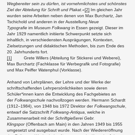
Wegbereiter sein zu dürfen, ist vornehmlichstes und schönstes
Ziel der Abteilung für Schrift und Plakat.«
[2]
Im gleichen Jahr
wurden seine Arbeiten neben denen von Max Burchartz, Jan
Tschichold und anderen in der Ausstellung
Neue
Typografie
im
Museum Folkwang
in Essen gezeigt. Dieser im
Jahr 1929 namentlich initiierte Schwerpunkt setzte sich
inhaltlich, in verschiedensten Ausprägungen, Kontexten,
Zielsetzungen und didaktischen Methoden, bis zum Ende des
20. Jahrhunderts fort.
[1]
Grete Willers (Abteilung für Stickerei und Weberei),
Max Burchartz (Fachklasse für Werbegrafik und Fotografie)
und Max Peiffer Watenphul (Vorklasse).
Anhand von Lehrplänen, der Lehre und der Werke der
schriftschaffenden Lehrpersönlichkeiten sowie deren
Schüler*innen kann die Entwicklung des Fachgebietes an
der
Folkwangschule
nachvollzogen werden. Hermann Schardt
(1912–1984), von 1948 bis 1972 Direktor der
Folkwangschule
,
entwarf die Satzschrift
Folkwang-Antiqua
, welche in
Zusammenarbeit mit der
Schriftgießerei Gebr.
Klingspor
(Offenbach am Main) in den Jahren 1949 bis 1955
umgesetzt und ausgebaut wurde. Nach der Wiedereröffnung