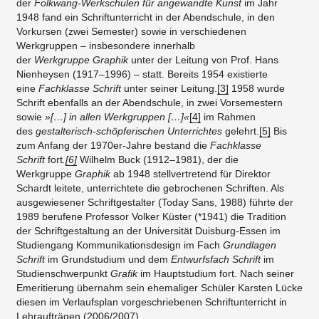
der
Folkwang-Werkschulen für angewandte Kunst
im Jahr
1948 fand ein Schriftunterricht in der Abendschule, in den
Vorkursen (zwei Semester) sowie in verschiedenen
Werkgruppen – insbesondere innerhalb
der
Werkgruppe
Graphik
unter der Leitung von Prof. Hans
Nienheysen (1917–1996) – statt. Bereits 1954 existierte
eine
Fachklasse Schrift
unter seiner Leitung.
[3]
1958 wurde
Schrift ebenfalls an der Abendschule, in zwei Vorsemestern
sowie
»[…] in allen Werkgruppen […]«
[4]
im Rahmen
des
gestalterisch-schöpferischen Unterrichtes
gelehrt.
[5]
Bis
zum Anfang der 1970er-Jahre bestand die
Fachklasse
Schrift
fort
.
[6]
Wilhelm Buck (1912–1981), der die
Werkgruppe
Graphik
ab 1948 stellvertretend für Direktor
Schardt leitete, unterrichtete die gebrochenen Schriften. Als
ausgewiesener Schriftgestalter (Today Sans, 1988) führte der
1989 berufene Professor Volker Küster (*1941) die Tradition
der Schriftgestaltung an der Universität Duisburg-Essen im
Studiengang Kommunikationsdesign im Fach
Grundlagen
Schrift
im Grundstudium und dem
Entwurfsfach Schrift
im
Studienschwerpunkt
Grafik
im Hauptstudium fort. Nach seiner
Emeritierung übernahm sein ehemaliger Schüler Karsten Lücke
diesen im Verlaufsplan vorgeschriebenen Schriftunterricht in
Lehraufträgen (2006/2007).