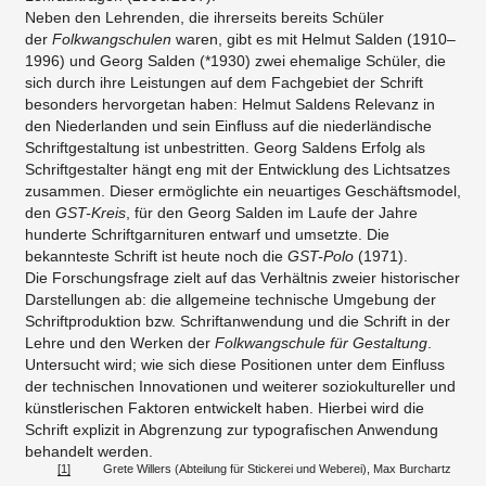
Neben den Lehrenden, die ihrerseits bereits Schüler
der
Folkwangschulen
waren, gibt es mit Helmut Salden (1910–
1996) und Georg Salden (*1930) zwei ehemalige Schüler, die
sich durch ihre Leistungen auf dem Fachgebiet der Schrift
besonders hervorgetan haben: Helmut Saldens Relevanz in
den Niederlanden und sein Einfluss auf die niederländische
Schriftgestaltung ist unbestritten. Georg Saldens Erfolg als
Schriftgestalter hängt eng mit der Entwicklung des Lichtsatzes
zusammen. Dieser ermöglichte ein neuartiges Geschäftsmodel,
den
GST-Kreis
, für den Georg Salden im Laufe der Jahre
hunderte Schriftgarnituren entwarf und umsetzte. Die
bekannteste Schrift ist heute noch die
GST-Polo
(1971).
Die Forschungsfrage zielt auf das Verhältnis zweier historischer
Darstellungen ab: die allgemeine technische Umgebung der
Schriftproduktion bzw. Schriftanwendung und die Schrift in der
Lehre und den Werken der
Folkwangschule für Gestaltung
.
Untersucht wird; wie sich diese Positionen unter dem Einfluss
der technischen Innovationen und weiterer soziokultureller und
künstlerischen Faktoren entwickelt haben. Hierbei wird die
Schrift explizit in Abgrenzung zur typografischen Anwendung
behandelt werden.
[1]
Grete Willers (Abteilung für Stickerei und Weberei), Max Burchartz