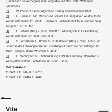
(Fachklasse für Werbegrafik und Fotografie) und Max Peiffer Watenphul
(Vorklasse)
[2]
W. Poetter: Essener Allgemeine Zeitung, Sondernummer 1929
[3]
U. Franke (1954). Meister und Schüler. Ein Gang durch westdeutsche
Werkkunstschulen. In: Schrift + Handwerk. Fachzeitschrift für Aussenwerbung.
Ausgabe 10/11, S. 452.
[4]
H. Schardt (Hrsg.) (1958). Schrift 7. Folkwangschule für Gestaltung.
Werkkunstschule der Stadt Essen,S. 38.
[5]
S. Bartelsheim, G. Breuer & Ch.Oestereich (Hrsg.) (2012). Lehre und
Lehrer an der Folkwangschule für Gestaltung in Essen: von den Anfängen bis
1972. Tübingen, Berlin: Wasmuth, S. 425ff.
[6]
H. Nienheysen & H. Schardt (Hrsg.) (1968). Folkwang Information 3:
Werkstattbericht '68. Fachklasse für Schrift. Essen.
Betreuende:
Prof. Dr. Klaus Klemp
Prof. Dr. Petra Eisele
Vita