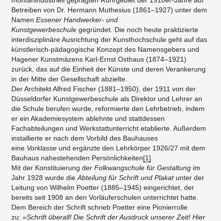
montanindustriell geprägten Ruhrgebiet der 1910er-Jahre auf
Betreiben von Dr. Hermann Muthesius (1861–1927) unter dem
Namen
Essener Handwerker- und
Kunstgewerbeschule
gegründet. Die noch heute praktizierte
interdisziplinäre Ausrichtung der Kunsthochschule geht auf das
künstlerisch-pädagogische Konzept des Namensgebers und
Hagener Kunstmäzens Karl-Ernst Osthaus (1874–1921)
zurück, das auf die Einheit der Künste und deren Verankerung
in der Mitte der Gesellschaft abzielte.
Der Architekt Alfred Fischer (1881–1950), der 1911 von der
Düsseldorfer Kunstgewerbeschule als Direktor und Lehrer an
die Schule berufen wurde, reformierte den Lehrbetrieb, indem
er ein Akademiesystem ablehnte und stattdessen
Fachabteilungen und Werkstattunterricht etablierte. Außerdem
installierte er nach dem Vorbild des Bauhauses
eine
Vorklasse
und ergänzte den Lehrkörper 1926/27 mit dem
Bauhaus nahestehenden Persönlichkeiten
[1]
.
Mit der Konstituierung der
Folkwangschule für Gestaltung
im
Jahr 1928 wurde die
Abteilung für Schrift und Plakat
unter der
Leitung von Wilhelm Poetter (1885–1945) eingerichtet, der
bereits seit 1908 an den Vorläuferschulen unterrichtet hatte.
Dem Bereich der Schrift schrieb Poetter eine Pionierrolle
zu:
»Schrift überall! Die Schrift der Ausdruck unserer Zeit! Hier