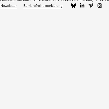
g Offenbach am Main, Schlossstraße 31, 63065 Offenbach/M,
Tel. 069.
Newsletter
Barrierefreiheitserklärung