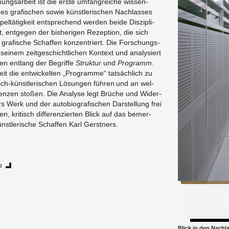
hungs­ar­beit ist die erste um­fang­rei­che wis­sen­
des gra­fi­schen sowie künst­le­ri­schen Nach­las­ses
el­tä­tig­keit ent­spre­chend wer­den beide Dis­zi­pli­
, ent­ge­gen der bis­he­ri­gen Re­zep­ti­on, die sich
gra­fi­sche Schaf­fen kon­zen­triert. Die For­schungs­
 sei­nem zeit­ge­schicht­li­chen Kon­text und ana­ly­siert
en ent­lang der Be­grif­fe
Struk­tur
und
Pro­gramm
.
eit die ent­wi­ckel­ten „Pro­gram­me“ tat­säch­lich zu
­risch-künst­le­ri­schen Lö­sun­gen füh­ren und an wel­
en­zen sto­ßen. Die Ana­ly­se legt Brü­che und Wi­der­
 Werk und der au­to­bio­gra­fi­schen Dar­stel­lung frei
 kri­tisch dif­fe­ren­zier­ten Blick auf das be­mer­
nst­le­ri­sche Schaf­fen Karl Gerst­ners.
p
Blick in den Nach­l