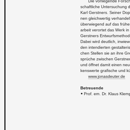
Die vor­lie­gen­de For­sc
schaft­li­che Un­ter­su­chung 
Karl Gerst­ners. Sei­ner Dop­p
nen gleich­wer­tig ver­han­delt
über­wie­gend auf das frühe 
ar­beit ver­or­tet das Werk in
Gerst­ners Ent­wurfs­me­tho­d
Dabei wird deut­lich, in­wie­w
den in­ten­dier­ten ge­stal­te
chen Stel­len sie an ihre Gr
sprü­che zwi­schen Gerst­ners
und öff­net damit einen neuen,
kens­wer­te gra­fi­sche und kü
www.​jonasdeuter.​de
Be­treu­en­de
Prof. em. Dr. Klaus Klem