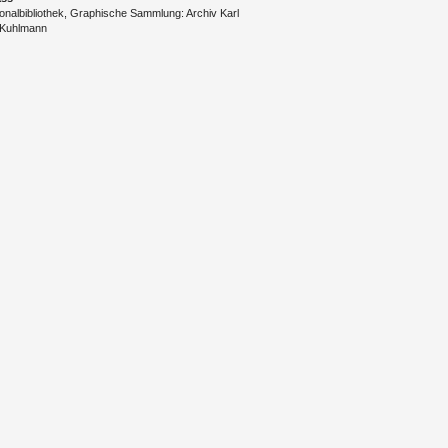
onal­bibliothek, Gra­phi­sche Samm­lung: Ar­chiv Karl
 Kuhl­mann