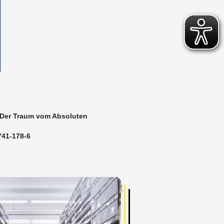
: Der Traum vom Ab­so­lu­ten
741-178-6