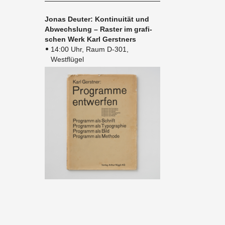
Jonas Deu­ter: Kon­ti­nui­tät und
Ab­wechs­lung – Ras­ter im gra­fi­
schen Werk Karl Gerst­ners
14:00 Uhr, Raum D-301,
Westflügel