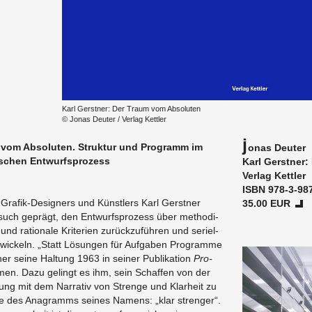
Karl Gerst­ner: Der Traum vom Ab­so­lu­ten
© Jonas Deu­ter / Ver­lag Kett­ler
J
 vom Ab­so­lu­ten. Struk­tur und Pro­gramm im
onas Deu­ter
i­schen Ent­wurfs­pro­zess
​Karl Gerst­ner
Ver­lag Kett­ler
ISBN 978-3-98
ra­fik-De­si­gners und Künst­lers Karl Gerst­ner
​35.00 EUR
ch ge­prägt, den Ent­wurfs­pro­zess über me­tho­di­
nd ra­tio­na­le Kri­te­ri­en zu­rück­zu­füh­ren und se­ri­el­
t­wi­ckeln. „Statt Lö­sun­gen für Auf­ga­ben Pro­gram­me
er seine Hal­tung 1963 in sei­ner Pu­bli­ka­ti­on
Pro­
men. Dazu ge­lingt es ihm, sein Schaf­fen von der
zung mit dem Nar­ra­tiv von Stren­ge und Klar­heit zu
e des Ana­gramms sei­nes Na­mens: „klar stren­ger“.