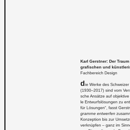
Karl Gerst­ner: Der Traum
gra­fi­schen und künst­le­r
Fach­be­reich De­sign
D
ie Werke des Schwei­zer G
(1930–2017) sind vom Ver­su
sche An­sät­ze auf ob­jek­ti­ve u
le Ent­wurfs­lö­sun­gen zu en
für Lö­sun­gen“, fasst Gerst­n
gram­me ent­wer­fen
zu­sam­
Kon­zep­ti­on bis zur Um­set­
ver­knüp­fen – ganz im Sinn