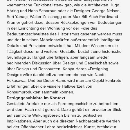
»semantische Funktionalisten« gab, wie die Architekten Hugo
Häring und Hans Scharoun oder die Designer George Nelson,
Sori Yanagi, Walter Zeischegg oder Max Bill. Auch Ferdinand
Kramer gehört dazu, dessen Rücksetzungen von Bedeutungen
in der Einrichtung der Wohnung vor der Folie des
Bedeutungsschwulstes des Historismus gesehen werden muss
und der in seinen Möbelentwürfen außerordentlich intelligente
Details und Prinzipien entwickelt hat. Mit dem Wissen um die
Tätigkeit dieser und weiterer Gestalter besteht eine historische
Grundlage zur längst überfälligen, aber langsam wieder
beginnenden Diskussion über Design und Gesellschaft sowie
über Design und Ressourcen. Kenya Haras »Designing
Design« wäre da aktuell zu nennen ebenso wie Naoto
Fukasawa. Und bei Dieter Rams wird man am Objekt konkrete
Erfahrungen über die visuelle Halbwertzeit von
Konsumprodukten sammeln können.
Designgeschichte im Kontext
Gestaltete Artefakte nur als Formengeschichte zu betrachten,
wird dem Fach nicht gerecht. Dazu gehört ein erweiterter Blick
auf sämtliche Wirkungsbereich bis hin zu politischen
Implikationen. Aber auch die direkten Nachbargebiete werden
bei der Offenbacher Lehre berücksichtigt. Kunst, Architektur