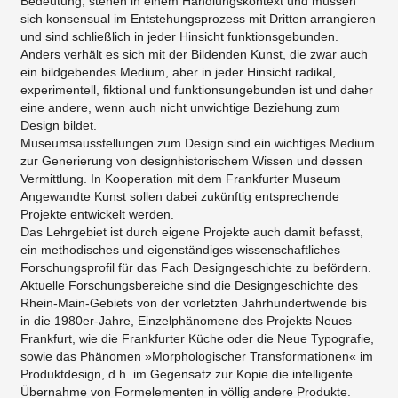
Bedeutung, stehen in einem Handlungskontext und müssen
sich konsensual im Entstehungsprozess mit Dritten arrangieren
und sind schließlich in jeder Hinsicht funktionsgebunden.
Anders verhält es sich mit der Bildenden Kunst, die zwar auch
ein bildgebendes Medium, aber in jeder Hinsicht radikal,
experimentell, fiktional und funktionsungebunden ist und daher
eine andere, wenn auch nicht unwichtige Beziehung zum
Design bildet.
Museumsausstellungen zum Design sind ein wichtiges Medium
zur Generierung von designhistorischem Wissen und dessen
Vermittlung. In Kooperation mit dem Frankfurter Museum
Angewandte Kunst sollen dabei zukünftig entsprechende
Projekte entwickelt werden.
Das Lehrgebiet ist durch eigene Projekte auch damit befasst,
ein methodisches und eigenständiges wissenschaftliches
Forschungsprofil für das Fach Designgeschichte zu befördern.
Aktuelle Forschungsbereiche sind die Designgeschichte des
Rhein-Main-Gebiets von der vorletzten Jahrhundertwende bis
in die 1980er-Jahre, Einzelphänomene des Projekts Neues
Frankfurt, wie die Frankfurter Küche oder die Neue Typografie,
sowie das Phänomen »Morphologischer Transformationen« im
Produktdesign, d.h. im Gegensatz zur Kopie die intelligente
Übernahme von Formelementen in völlig andere Produkte.