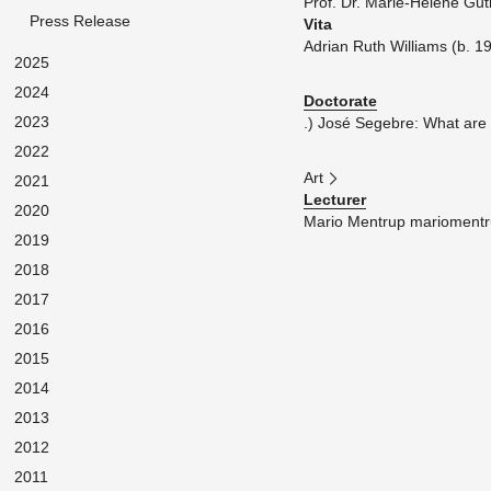
Prof. Dr. Marie-Hélène Gut­b
Press Release
Vita
Adrian Ruth Williams (b. 197
2025
2024
Doc­tor­ate
2023
.) José Sege­bre: What are y
2022
Art
2021
Lec­turer
2020
Mario Men­trup mar​iome​nt
2019
2018
2017
2016
2015
2014
2013
2012
2011