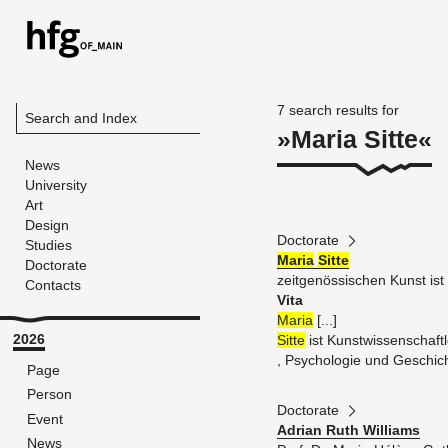
7 search re­sults for
Search and Index
Maria Sitte
News
University
Art
Design
Doctorate
Studies
Maria
Sitte
Doctorate
zeit­genössis­chen Kunst ist
Contacts
Vita
Maria
[...]
2026
Sitte
ist Kunst­wissenschaft­le
, Psy­cholo­gie und Geschich
Page
Person
Doctorate
Event
Adrian Ruth Williams
News