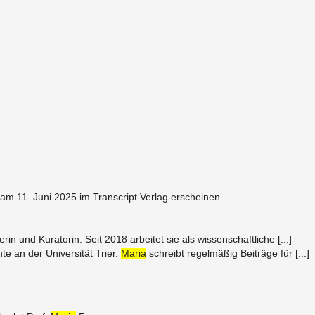
 am 11. Juni 2025 im Tran­script Ver­lag er­scheinen.
rin und Ku­ra­torin. Seit 2018 ar­beitet sie als wis­senschaftliche [...]
te an der Uni­ver­sität Trier.
Maria
schreibt regelmäßig Beiträge für [...]