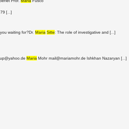
er­let Prof.
Maria
Fusco
9 [...]
ou wait­ing for?​ Dr.
Maria
Sitte
: ​The role of in­ves­tiga­tive and [...]
ru​p@​yahoo.​de
Maria
Mohr mail@​mariamohr.​de Ishkhan Nazaryan [...]